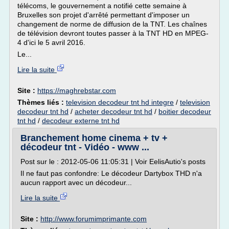
télécoms, le gouvernement a notifié cette semaine à
Bruxelles son projet d'arrêté permettant d'imposer un
changement de norme de diffusion de la TNT. Les chaînes
de télévision devront toutes passer à la TNT HD en MPEG-
4 d'ici le 5 avril 2016.
Le...
Lire la suite
Site :
https://maghrebstar.com
Thèmes liés :
television decodeur tnt hd integre
/
television
decodeur tnt hd
/
acheter decodeur tnt hd
/
boitier decodeur
tnt hd
/
decodeur externe tnt hd
Branchement home cinema + tv +
décodeur tnt - Vidéo - www ...
Post sur le : 2012-05-06 11:05:31 | Voir EelisAutio's posts
Il ne faut pas confondre: Le décodeur Dartybox THD n'a
aucun rapport avec un décodeur...
Lire la suite
Site :
http://www.forumimprimante.com