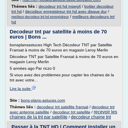
Thèmes liés :
decodeur tnt hd mpeg4
/
boitier decodeur
tnt hd
/
decodeur enregistreur tnt hd avec disque dur
/
/
meilleurs decodeurs tnt
meilleur decodeur tnt hd enregistreur
hd
Decodeur tnt par satellite à moins de 70
euros | Bons ...
bonsplansastuces High Tech Décodeur TNT par Satellite
Fransat à moins de 70 euros en magasin Leroy Merlin
Décodeur TNT par Satellite Fransat à moins de 70 euros en
magasin Leroy Merlin
5 années ago Par riczo 0
Si vous avez des problemes pour capter les chaines de la
tnt avec votre...
Lire la suite
Site :
bons-plans-astuces.com
Thèmes liés :
decodeur tnt satellite fransat
/
decodeur tnt
recevoir les
avec antenne satellite
/
decodeur tnt satellite
/
chaines de la tnt par satellite
decodeur chaine tnt
/
Passer à la TNT HD | Comment installer un