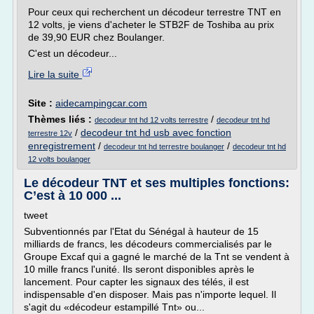
Pour ceux qui recherchent un décodeur terrestre TNT en
12 volts, je viens d'acheter le STB2F de Toshiba au prix
de 39,90 EUR chez Boulanger.
C'est un décodeur...
Lire la suite
Site :
aidecampingcar.com
Thèmes liés :
/
decodeur tnt hd 12 volts terrestre
decodeur tnt hd
/
decodeur tnt hd usb avec fonction
terrestre 12v
enregistrement
/
/
decodeur tnt hd terrestre boulanger
decodeur tnt hd
12 volts boulanger
Le décodeur TNT et ses multiples fonctions:
C’est à 10 000 ...
tweet
Subventionnés par l'Etat du Sénégal à hauteur de 15
milliards de francs, les décodeurs commercialisés par le
Groupe Excaf qui a gagné le marché de la Tnt se vendent à
10 mille francs l'unité. Ils seront disponibles après le
lancement. Pour capter les signaux des télés, il est
indispensable d'en disposer. Mais pas n'importe lequel. Il
s'agit du «décodeur estampillé Tnt» ou...