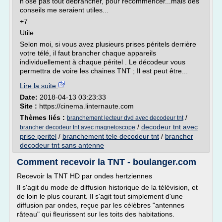
n'ose pas tout débrancher, pour recommencer...mais des
conseils me seraient utiles...
+7
Utile
Selon moi, si vous avez plusieurs prises péritels derrière
votre télé, il faut brancher chaque appareils
individuellement à chaque péritel . Le décodeur vous
permettra de voire les chaines TNT ; Il est peut être...
Lire la suite
Date:
2018-04-13 03:23:33
Site :
https://cinema.linternaute.com
Thèmes liés :
/
branchement lecteur dvd avec decodeur tnt
/
decodeur tnt avec
brancher decodeur tnt avec magnetoscope
prise peritel
/
branchement tele decodeur tnt
/
brancher
decodeur tnt sans antenne
Comment recevoir la TNT - boulanger.com
Recevoir la TNT HD par ondes hertziennes
Il s'agit du mode de diffusion historique de la télévision, et
de loin le plus courant. Il s'agit tout simplement d'une
diffusion par ondes, reçue par les célèbres "antennes
râteau" qui fleurissent sur les toits des habitations.