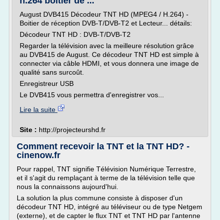
h.264 boitier de ...
August DVB415 Décodeur TNT HD (MPEG4 / H.264) -
Boitier de réception DVB-T/DVB-T2 et Lecteur... détails:
Décodeur TNT HD : DVB-T/DVB-T2
Regarder la télévision avec la meilleure résolution grâce
au DVB415 de August. Ce décodeur TNT HD est simple à
connecter via câble HDMI, et vous donnera une image de
qualité sans surcoût.
Enregistreur USB
Le DVB415 vous permettra d'enregistrer vos...
Lire la suite
Site :
http://projecteurshd.fr
Comment recevoir la TNT et la TNT HD? -
cinenow.fr
Pour rappel, TNT signifie Télévision Numérique Terrestre,
et il s'agit du remplaçant à terme de la télévision telle que
nous la connaissons aujourd'hui.
La solution la plus commune consiste à disposer d'un
décodeur TNT HD, intégré au téléviseur ou de type Netgem
(externe), et de capter le flux TNT et TNT HD par l'antenne