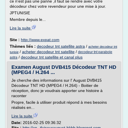
ce n'est pas une panne ,il faut se rendre avec votre
décodeur chez votre revendeur pour une mise à jour.
JPTUNISIE
Membre depuis le...
Lire la suite
Site :
http://www.expat.com
Thèmes liés :
decodeur tnt satellite astra
/
acheter decodeur tnt
/
acheter decodeur tnt satellite
/
decodeur tnt parabole
tunisie
/
decodeur tnt satellite et canal plus
astra
Examen August DVB415 Décodeur TNT HD
(MPEG4 / H.264 ...
Je cherche des informations sur l' August DVB415
Décodeur TNT HD (MPEG4 / H.264) - Boitier de
réception, donc je voudrais apporter une histoire à
raconter
Propre, facile à utiliser produit répond à mes besoins
réalisés en...
Lire la suite
Date:
2016-02-25 09:36:32
Site :
http://xn--tlviseuraugust-bkbb.blogspot.com