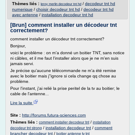
Thèmes liés :
/
decodeur tnt hd
leroy merlin decodeur tnt hd
numerique
/
choisir decodeur tnt hd
/
decodeur tnt hd
avec antenne
/
installation decodeur tnt hd
[Brun] comment installer un décodeur tnt
correctement?
comment installer un décodeur tnt correctement?
Bonjour,
voici le problème : on m'a donné un boitier TNT, sans notice
ni câbles, et il me faut l'installer alors que je ne m'en suis
jamais servi.
Je précise qu'aucune télécommande ne m'a été remise
avec le boitier mais j"ignore si cela change qq chose au
problème.
Pour l'instant, j'ai relié la prise peritel de la tv au boitier; le
cable de l'antenne...
Lire la suite
Site :
http://forums.futura-sciences.com
Thèmes liés :
/
comment installer decodeur tnt
installation
/
installation decodeur tnt
/
comment
decodeur tnt strong
brancher decodeur tnt
/
boitier antenne tv tnt