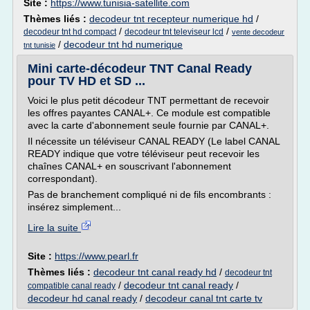
Site :
https://www.tunisia-satellite.com
Thèmes liés :
decodeur tnt recepteur numerique hd
/
/
/
decodeur tnt hd compact
decodeur tnt televiseur lcd
vente decodeur
/
decodeur tnt hd numerique
tnt tunisie
Mini carte-décodeur TNT Canal Ready
pour TV HD et SD ...
Voici le plus petit décodeur TNT permettant de recevoir
les offres payantes CANAL+. Ce module est compatible
avec la carte d'abonnement seule fournie par CANAL+.
Il nécessite un téléviseur CANAL READY (Le label CANAL
READY indique que votre téléviseur peut recevoir les
chaînes CANAL+ en souscrivant l'abonnement
correspondant).
Pas de branchement compliqué ni de fils encombrants :
insérez simplement...
Lire la suite
Site :
https://www.pearl.fr
Thèmes liés :
decodeur tnt canal ready hd
/
decodeur tnt
/
decodeur tnt canal ready
/
compatible canal ready
decodeur hd canal ready
/
decodeur canal tnt carte tv