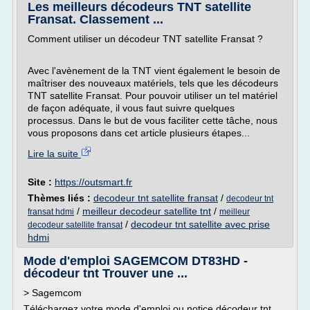
Les meilleurs décodeurs TNT satellite
Fransat. Classement ...
Comment utiliser un décodeur TNT satellite Fransat ?
Avec l'avènement de la TNT vient également le besoin de
maîtriser des nouveaux matériels, tels que les décodeurs
TNT satellite Fransat. Pour pouvoir utiliser un tel matériel
de façon adéquate, il vous faut suivre quelques
processus. Dans le but de vous faciliter cette tâche, nous
vous proposons dans cet article plusieurs étapes...
Lire la suite
Site :
https://outsmart.fr
Thèmes liés :
decodeur tnt satellite fransat
/
decodeur tnt
/
meilleur decodeur satellite tnt
/
fransat hdmi
meilleur
/
decodeur tnt satellite avec prise
decodeur satellite fransat
hdmi
Mode d'emploi SAGEMCOM DT83HD -
décodeur tnt Trouver une ...
> Sagemcom
Téléchargez votre mode d'emploi ou notice décodeur tnt