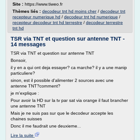
Site :
https://www.tiweo.fr
Thèmes liés :
decodeur tnt hd moins cher
/
decodeur tnt
recepteur numerique hd
/
decodeur tnt hd numerique
/
recepteur decodeur tnt hd terrestre
/
decodeur terrestre
tnt hd
TSR via TNT et question sur antenne TNT -
14 messages
TSR via TNT et question sur antenne TNT
Bonsoir,
il y en a qui ont deja essayer? ca marche? il y a une manip
particuliere?
sinon, est il possible d'alimenter 2 sources avec une
antenne TNT?comment?
je m'explique :
Pour avoir la HD sur la tv par sat via orange il faut brancher
une antenne TNT
Mais je ne suis pas sur que le decodeur accepte les
chaines suisses
Donc il me faudrait une deuxieme...
Lire la suite