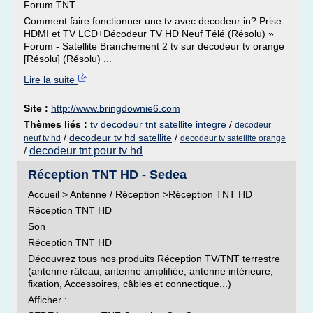
Forum TNT
Comment faire fonctionner une tv avec decodeur in? Prise
HDMI et TV LCD+Décodeur TV HD Neuf Télé (Résolu) »
Forum - Satellite Branchement 2 tv sur decodeur tv orange
[Résolu] (Résolu) ...
Lire la suite
Site :
http://www.bringdownie6.com
Thèmes liés :
tv decodeur tnt satellite integre
/
decodeur
/
decodeur tv hd satellite
/
neuf tv hd
decodeur tv satellite orange
decodeur tnt pour tv hd
/
Réception TNT HD - Sedea
Accueil > Antenne / Réception >Réception TNT HD
Réception TNT HD
Son
Réception TNT HD
Découvrez tous nos produits Réception TV/TNT terrestre
(antenne râteau, antenne amplifiée, antenne intérieure,
fixation, Accessoires, câbles et connectique...)
Afficher :