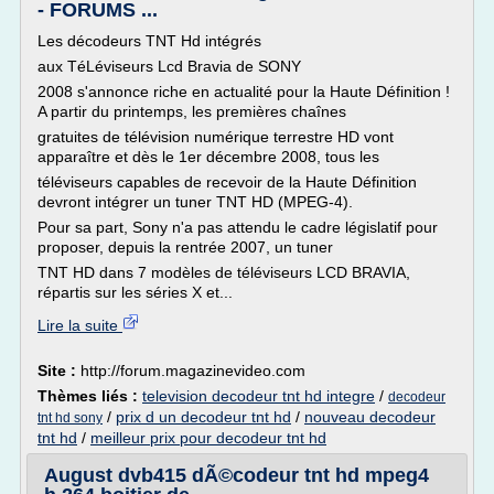
- FORUMS ...
Les décodeurs TNT Hd intégrés
aux TéLéviseurs Lcd Bravia de SONY
2008 s'annonce riche en actualité pour la Haute Définition !
A partir du printemps, les premières chaînes
gratuites de télévision numérique terrestre HD vont
apparaître et dès le 1er décembre 2008, tous les
téléviseurs capables de recevoir de la Haute Définition
devront intégrer un tuner TNT HD (MPEG-4).
Pour sa part, Sony n'a pas attendu le cadre législatif pour
proposer, depuis la rentrée 2007, un tuner
TNT HD dans 7 modèles de téléviseurs LCD BRAVIA,
répartis sur les séries X et...
Lire la suite
Site :
http://forum.magazinevideo.com
Thèmes liés :
television decodeur tnt hd integre
/
decodeur
/
prix d un decodeur tnt hd
/
nouveau decodeur
tnt hd sony
tnt hd
/
meilleur prix pour decodeur tnt hd
August dvb415 dÃ©codeur tnt hd mpeg4