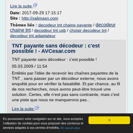
Lire la suite
Date:
2017-09-29 17:15:17
Site :
http://xalimasn.com
decodeur
Thèmes liés :
decodeur tnt chaine payante
/
chaine tnt
/
decodeur tnt usb
/
choisir decodeur tnt
/
decodeur tnt adaptateur
TNT payante sans décodeur : c'est
possible ! - AVCesar.com
TNT payante sans décodeur : c'est possible !
05.03.2009 / 11:54
Entêtés par l'idée de recevoir les chaînes payantes de la
TNT , sans passer par un décodeur externe, nous avons
enquêté pour en vérifier la faisabilité. Et par chance, au fil
de nos recherches, nous avons peut-être trouvé une
solution. Certes, elle n'est pas sans contrainte, mais c'est
une piste que nous ne manquerons pas...
Lire la suite
En poursuivant votre navigation sur ce site, vous acceptez
Site :
http://www.avcesar.com
X
l'utilisation de cookies pour vous proposer des contenus et
services adaptés à vos centres d'intérêts.
Thèmes liés :
decodeur tnt chaine payante
/
decodeur tnt
En savoir plus