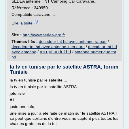
SEDEA antenne TNT Camping Car Caravane...
Référence : 340950
Compatible caravane -...
Lire la suite
Site :
http://www.sedea-pro.fr
Thèmes liés :
decodeur tnt hd avec antenne rateau
/
decodeur tnt hd avec antenne interieure
/
decodeur tnt hd
reception tnt hd
avec antenne
/
/
antenne numerique tnt
hd
la tv en tunisie par le satellite ASTRA, forum
Tunisie
la tv en tunisie par le satellite ...
la tv en tunisie par le satellite ASTRA
jptunisie
#1
juste une info,
une mise à jour a été faite ce matin sur le satellite ASTRA,il
se peut que certains d'entre vous ne captent plus toutes les
chaines gratuites de la tnt.