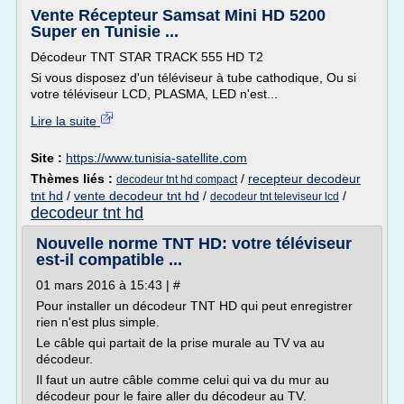
Vente Récepteur Samsat Mini HD 5200
Super en Tunisie ...
Décodeur TNT STAR TRACK 555 HD T2
Si vous disposez d'un téléviseur à tube cathodique, Ou si
votre téléviseur LCD, PLASMA, LED n'est...
Lire la suite
Site :
https://www.tunisia-satellite.com
Thèmes liés :
/
recepteur decodeur
decodeur tnt hd compact
tnt hd
/
vente decodeur tnt hd
/
/
decodeur tnt televiseur lcd
decodeur tnt hd
Nouvelle norme TNT HD: votre téléviseur
est-il compatible ...
01 mars 2016 à 15:43 | #
Pour installer un décodeur TNT HD qui peut enregistrer
rien n'est plus simple.
Le câble qui partait de la prise murale au TV va au
décodeur.
Il faut un autre câble comme celui qui va du mur au
décodeur pour le faire aller du décodeur au TV.