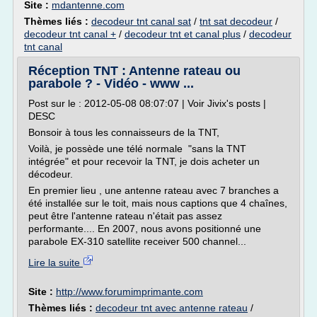
Site :
mdantenne.com
Thèmes liés :
decodeur tnt canal sat
/
tnt sat decodeur
/
decodeur tnt canal +
/
decodeur tnt et canal plus
/
decodeur
tnt canal
Réception TNT : Antenne rateau ou
parabole ? - Vidéo - www ...
Post sur le : 2012-05-08 08:07:07 | Voir Jivix's posts |
DESC
Bonsoir à tous les connaisseurs de la TNT,
Voilà, je possède une télé normale "sans la TNT
intégrée" et pour recevoir la TNT, je dois acheter un
décodeur.
En premier lieu , une antenne rateau avec 7 branches a
été installée sur le toit, mais nous captions que 4 chaînes,
peut être l'antenne rateau n'était pas assez
performante.... En 2007, nous avons positionné une
parabole EX-310 satellite receiver 500 channel...
Lire la suite
Site :
http://www.forumimprimante.com
Thèmes liés :
decodeur tnt avec antenne rateau
/