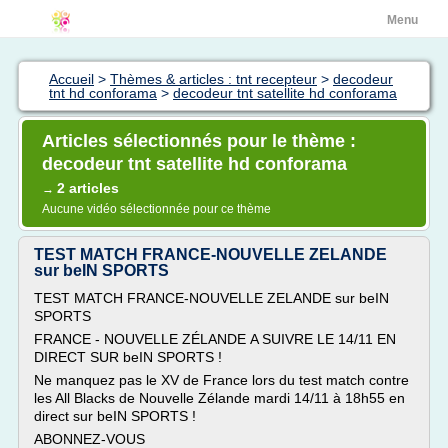
Menu
Accueil
>
Thèmes & articles : tnt recepteur
>
decodeur
tnt hd conforama
>
decodeur tnt satellite hd conforama
Articles sélectionnés pour le thème :
decodeur tnt satellite hd conforama
2 articles
→
Aucune vidéo sélectionnée pour ce thème
TEST MATCH FRANCE-NOUVELLE ZELANDE
sur beIN SPORTS
TEST MATCH FRANCE-NOUVELLE ZELANDE sur beIN
SPORTS
FRANCE - NOUVELLE ZÉLANDE A SUIVRE LE 14/11 EN
DIRECT SUR beIN SPORTS !
Ne manquez pas le XV de France lors du test match contre
les All Blacks de Nouvelle Zélande mardi 14/11 à 18h55 en
direct sur beIN SPORTS !
ABONNEZ-VOUS