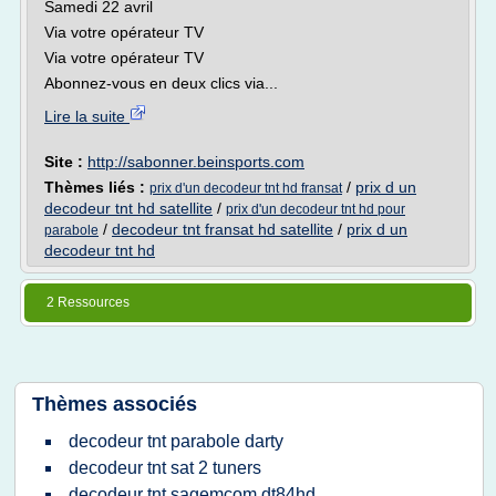
Samedi 22 avril
Via votre opérateur TV
Via votre opérateur TV
Abonnez-vous en deux clics via...
Lire la suite
Site :
http://sabonner.beinsports.com
Thèmes liés :
/
prix d un
prix d'un decodeur tnt hd fransat
decodeur tnt hd satellite
/
prix d'un decodeur tnt hd pour
/
decodeur tnt fransat hd satellite
/
prix d un
parabole
decodeur tnt hd
2 Ressources
Thèmes associés
decodeur tnt parabole darty
decodeur tnt sat 2 tuners
decodeur tnt sagemcom dt84hd