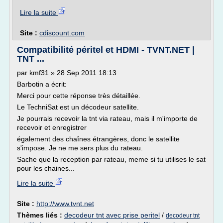
Lire la suite
Site :
cdiscount.com
Compatibilité péritel et HDMI - TVNT.NET |
TNT ...
par kmf31 » 28 Sep 2011 18:13
Barbotin a écrit:
Merci pour cette réponse très détaillée.
Le TechniSat est un décodeur satellite.
Je pourrais recevoir la tnt via rateau, mais il m'importe de
recevoir et enregistrer
également des chaînes étrangères, donc le satellite
s'impose. Je ne me sers plus du rateau.
Sache que la reception par rateau, meme si tu utilises le sat
pour les chaines...
Lire la suite
Site :
http://www.tvnt.net
Thèmes liés :
decodeur tnt avec prise peritel
/
decodeur tnt