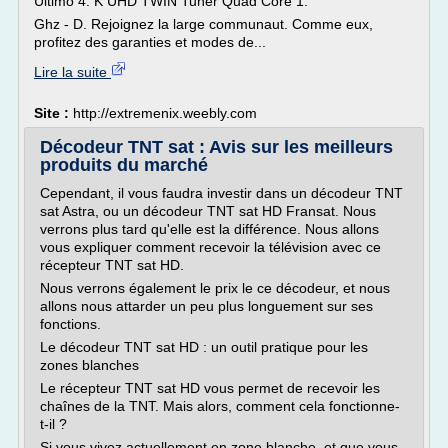
Ultimo 4. K UHD TWIN Tuner Quad Core 1.
Ghz - D. Rejoignez la large communaut. Comme eux,
profitez des garanties et modes de...
Lire la suite
Site :
http://extremenix.weebly.com
Décodeur TNT sat : Avis sur les meilleurs
produits du marché
Cependant, il vous faudra investir dans un décodeur TNT
sat Astra, ou un décodeur TNT sat HD Fransat. Nous
verrons plus tard qu'elle est la différence. Nous allons
vous expliquer comment recevoir la télévision avec ce
récepteur TNT sat HD.
Nous verrons également le prix le ce décodeur, et nous
allons nous attarder un peu plus longuement sur ses
fonctions.
Le décodeur TNT sat HD : un outil pratique pour les
zones blanches
Le récepteur TNT sat HD vous permet de recevoir les
chaînes de la TNT. Mais alors, comment cela fonctionne-
t-il ?
Si vous vivez actuellement en zone blanche, et que vous