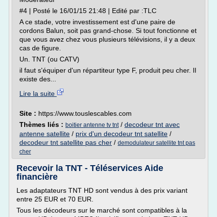
#4 | Posté le 16/01/15 21:48 | Edité par :TLC
A ce stade, votre investissement est d'une paire de
cordons Balun, soit pas grand-chose. Si tout fonctionne et
que vous avez chez vous plusieurs télévisions, il y a deux
cas de figure.
Un. TNT (ou CATV)
il faut s'équiper d'un répartiteur type F, produit peu cher. Il
existe des...
Lire la suite
Site :
https://www.touslescables.com
Thèmes liés :
/
decodeur tnt avec
boitier antenne tv tnt
antenne satellite
/
prix d'un decodeur tnt satellite
/
decodeur tnt satellite pas cher
/
demodulateur satellite tnt pas
cher
Recevoir la TNT - Téléservices Aide
financière
Les adaptateurs TNT HD sont vendus à des prix variant
entre 25 EUR et 70 EUR.
Tous les décodeurs sur le marché sont compatibles à la