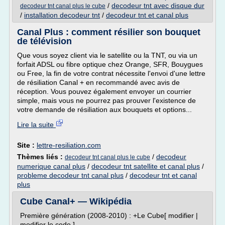
/
decodeur tnt avec disque dur
decodeur tnt canal plus le cube
/
installation decodeur tnt
/
decodeur tnt et canal plus
Canal Plus : comment résilier son bouquet
de télévision
Que vous soyez client via le satellite ou la TNT, ou via un
forfait ADSL ou fibre optique chez Orange, SFR, Bouygues
ou Free, la fin de votre contrat nécessite l'envoi d'une lettre
de résiliation Canal + en recommandé avec avis de
réception. Vous pouvez également envoyer un courrier
simple, mais vous ne pourrez pas prouver l'existence de
votre demande de résiliation aux bouquets et options...
Lire la suite
Site :
lettre-resiliation.com
Thèmes liés :
/
decodeur
decodeur tnt canal plus le cube
numerique canal plus
/
decodeur tnt satellite et canal plus
/
probleme decodeur tnt canal plus
/
decodeur tnt et canal
plus
Cube Canal+ — Wikipédia
Première génération (2008-2010) : +Le Cube[ modifier |
modifier le code ]