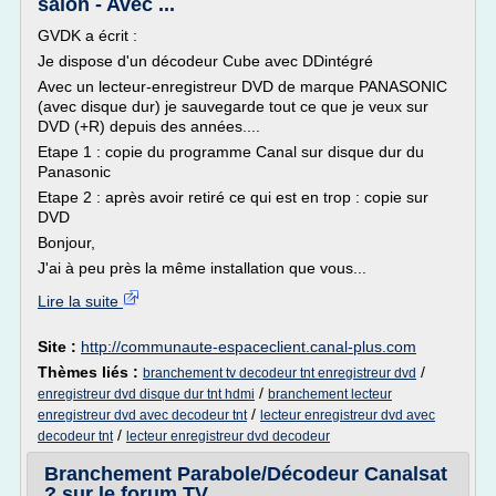
salon - Avec ...
GVDK a écrit :
Je dispose d'un décodeur Cube avec DDintégré
Avec un lecteur-enregistreur DVD de marque PANASONIC
(avec disque dur) je sauvegarde tout ce que je veux sur
DVD (+R) depuis des années....
Etape 1 : copie du programme Canal sur disque dur du
Panasonic
Etape 2 : après avoir retiré ce qui est en trop : copie sur
DVD
Bonjour,
J'ai à peu près la même installation que vous...
Lire la suite
Site :
http://communaute-espaceclient.canal-plus.com
Thèmes liés :
/
branchement tv decodeur tnt enregistreur dvd
/
enregistreur dvd disque dur tnt hdmi
branchement lecteur
/
enregistreur dvd avec decodeur tnt
lecteur enregistreur dvd avec
/
decodeur tnt
lecteur enregistreur dvd decodeur
Branchement Parabole/Décodeur Canalsat
? sur le forum TV ...