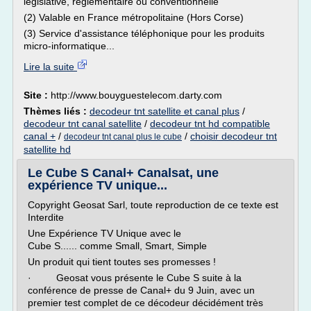
législative, réglementaire ou conventionnelle
(2) Valable en France métropolitaine (Hors Corse)
(3) Service d'assistance téléphonique pour les produits
micro-informatique...
Lire la suite
Site :
http://www.bouyguestelecom.darty.com
Thèmes liés :
decodeur tnt satellite et canal plus
/
decodeur tnt canal satellite
/
decodeur tnt hd compatible
canal +
/
/
choisir decodeur tnt
decodeur tnt canal plus le cube
satellite hd
Le Cube S Canal+ Canalsat, une
expérience TV unique...
Copyright Geosat Sarl, toute reproduction de ce texte est
Interdite
Une Expérience TV Unique avec le
Cube S...... comme Small, Smart, Simple
Un produit qui tient toutes ses promesses !
· Geosat vous présente le Cube S suite à la
conférence de presse de Canal+ du 9 Juin, avec un
premier test complet de ce décodeur décidément très