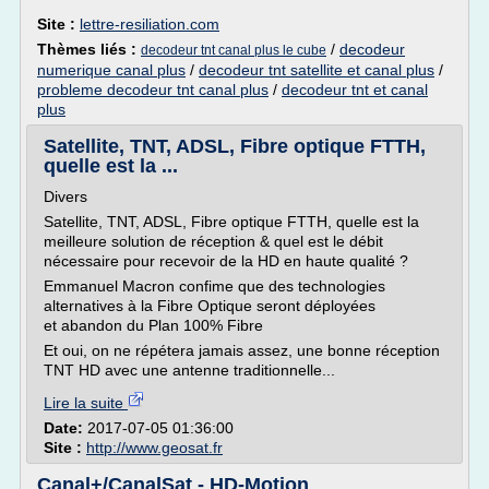
Site :
lettre-resiliation.com
Thèmes liés :
/
decodeur
decodeur tnt canal plus le cube
numerique canal plus
/
decodeur tnt satellite et canal plus
/
probleme decodeur tnt canal plus
/
decodeur tnt et canal
plus
Satellite, TNT, ADSL, Fibre optique FTTH,
quelle est la ...
Divers
Satellite, TNT, ADSL, Fibre optique FTTH, quelle est la
meilleure solution de réception & quel est le débit
nécessaire pour recevoir de la HD en haute qualité ?
Emmanuel Macron confime que des technologies
alternatives à la Fibre Optique seront déployées
et abandon du Plan 100% Fibre
Et oui, on ne répétera jamais assez, une bonne réception
TNT HD avec une antenne traditionnelle...
Lire la suite
Date:
2017-07-05 01:36:00
Site :
http://www.geosat.fr
Canal+/CanalSat - HD-Motion