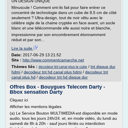
UN DESIGN UNIQUE
Minuscule ! Comment ont-ils fait pour faire entrer ce
concentré de technologie dans un cube de 8,5 cm de côté
seulement ? Ultra-design, tout de noir vêtu avec le
célèbre sigle de la chaine cryptée en face avant, un socle
blanc et une télécommande elle aussi noire et blanche,
impressionne par son encombrement étonnamment
réduit et par son...
Lire la suite
Date:
2017-06-29 13:21:52
Site :
http://www.commentcamarche.net
Thèmes liés :
/
tnt disque dur
decodeur tnt canal plus le cube
hdmi
/
decodeur tnt hd canal plus hdmi
/
decodeur tnt
canal plus hd
/
decodeur tnt hd disque dur
Offres Box - Bouygues Telecom Darty -
Bbox sensation Darty
Cliquez ici
Afficher les mentions légales
(a) Le Service Bouton MULTIMEDIA est disponible en mode
audio, tous les jours 24h/24. et, en mode vidéo, du lundi au
samedi de 8h à 20h - sauf jours fériés ou interdiction