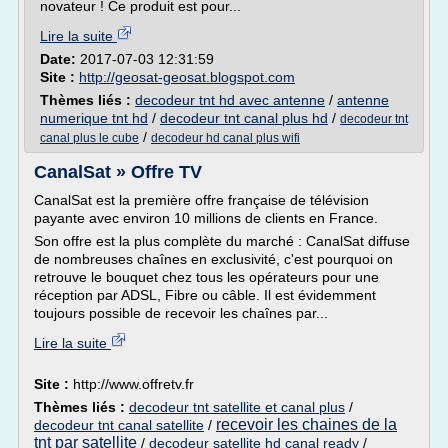
novateur ! Ce produit est pour...
Lire la suite
Date:
2017-07-03 12:31:59
Site :
http://geosat-geosat.blogspot.com
Thèmes liés :
decodeur tnt hd avec antenne
/
antenne
numerique tnt hd
/
decodeur tnt canal plus hd
/
decodeur tnt
/
canal plus le cube
decodeur hd canal plus wifi
CanalSat » Offre TV
CanalSat est la première offre française de télévision
payante avec environ 10 millions de clients en France.
Son offre est la plus complète du marché : CanalSat diffuse
de nombreuses chaînes en exclusivité, c'est pourquoi on
retrouve le bouquet chez tous les opérateurs pour une
réception par ADSL, Fibre ou câble. Il est évidemment
toujours possible de recevoir les chaînes par...
Lire la suite
Site :
http://www.offretv.fr
Thèmes liés :
decodeur tnt satellite et canal plus
/
recevoir les chaines de la
decodeur tnt canal satellite
/
tnt par satellite
/
decodeur satellite hd canal ready
/