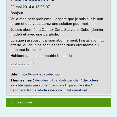
29 mai 2014 à 13:06:07
Bonjour
Voila mon petit problème, j espère que je suis sur le bon
forum et que vous aurez une solution pour moi.
Je suis abonnée a Canal+ CanalSat via le Cube (dernier
model) et avec une parabole.
Lorsque j ai souscrit a mon abonnement, l installation fut
offerte, du coup ce sont les techniciens eux même qui
mon tout brancher.
Habitant dans un immeuble ils ont du...
Lire la suite
Site :
http://www.jeuxvideo.com
Thèmes liés :
/
decodeur
decodeur tnt parabole pas cher
satellite sans parabole
/
/
decodeur tnt parabole astra
decodeur tnt parabole
/
decodeur tnt canal sat
18 Ressources