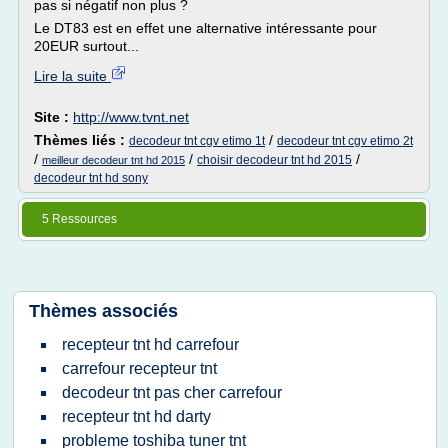
pas si négatif non plus ?
Le DT83 est en effet une alternative intéressante pour
20EUR surtout...
Lire la suite
Site :
http://www.tvnt.net
Thèmes liés :
/
decodeur tnt cgv etimo 1t
decodeur tnt cgv etimo 2t
/
/
/
choisir decodeur tnt hd 2015
meilleur decodeur tnt hd 2015
decodeur tnt hd sony
5 Ressources
Thèmes associés
recepteur tnt hd carrefour
carrefour recepteur tnt
decodeur tnt pas cher carrefour
recepteur tnt hd darty
probleme toshiba tuner tnt