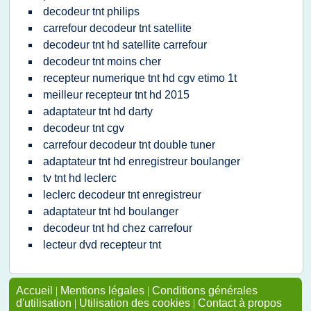
decodeur tnt philips
carrefour decodeur tnt satellite
decodeur tnt hd satellite carrefour
decodeur tnt moins cher
recepteur numerique tnt hd cgv etimo 1t
meilleur recepteur tnt hd 2015
adaptateur tnt hd darty
decodeur tnt cgv
carrefour decodeur tnt double tuner
adaptateur tnt hd enregistreur boulanger
tv tnt hd leclerc
leclerc decodeur tnt enregistreur
adaptateur tnt hd boulanger
decodeur tnt hd chez carrefour
lecteur dvd recepteur tnt
Accueil
|
Mentions légales
|
Conditions générales
d'utilisation
|
Utilisation des cookies
|
Contact à propos