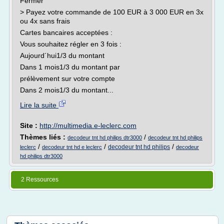
Fermer
> Payez votre commande de 100 EUR à 3 000 EUR en 3x
ou 4x sans frais
Cartes bancaires acceptées :
Vous souhaitez régler en 3 fois :
Aujourd´hui1/3 du montant
Dans 1 mois1/3 du montant par
prélèvement sur votre compte
Dans 2 mois1/3 du montant...
Lire la suite
Site :
http://multimedia.e-leclerc.com
Thèmes liés :
/
decodeur tnt hd philips dtr3000
decodeur tnt hd philips
/
/
/
decodeur tnt hd philips
leclerc
decodeur tnt hd e leclerc
decodeur
hd philips dtr3000
2 Ressources