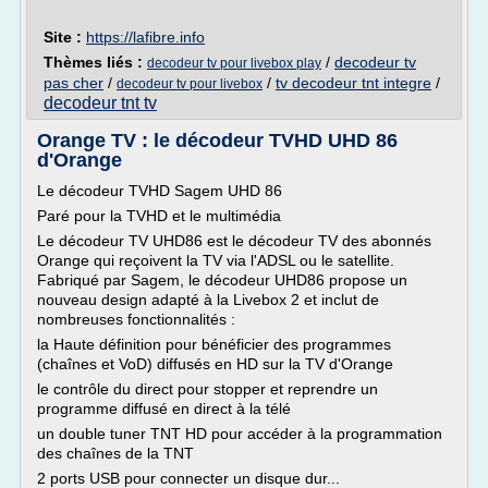
Site :
https://lafibre.info
Thèmes liés :
/
decodeur tv
decodeur tv pour livebox play
pas cher
/
/
tv decodeur tnt integre
/
decodeur tv pour livebox
decodeur tnt tv
Orange TV : le décodeur TVHD UHD 86
d'Orange
Le décodeur TVHD Sagem UHD 86
Paré pour la TVHD et le multimédia
Le décodeur TV UHD86 est le décodeur TV des abonnés
Orange qui reçoivent la TV via l'ADSL ou le satellite.
Fabriqué par Sagem, le décodeur UHD86 propose un
nouveau design adapté à la Livebox 2 et inclut de
nombreuses fonctionnalités :
la Haute définition pour bénéficier des programmes
(chaînes et VoD) diffusés en HD sur la TV d'Orange
le contrôle du direct pour stopper et reprendre un
programme diffusé en direct à la télé
un double tuner TNT HD pour accéder à la programmation
des chaînes de la TNT
2 ports USB pour connecter un disque dur...