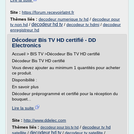
Lire la suite
Site :
https://forum.recevoirlatnt.fr
Thèmes liés :
decodeur numerique tv hd
/
decodeur pour
decodeur hd tv
tv non hd
/
/
decodeur tv hdmi
/
decodeur
enregistreur hd
Décodeur Bis TV HD certifié - DD
Electronics
Accueil > BIS TV >Décodeur Bis TV HD certifié
Décodeur Bis TV HD certifié
Vous devez ajouter au minimum 1 quantités pour acheter
ce produit.
Disponibilité :
En savoir plus
Décodeur préprogrammé et certifié pour la réception du
bouquet...
Lire la suite
Site :
http://www.ddelec.com
Thèmes liés :
/
decodeur tv hd
decodeur pour bis tv hd
decodeur hd tv
satellite
/
/
decodeur tv satellite
/