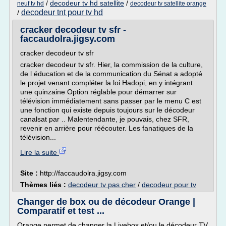
/
decodeur tv hd satellite
/
neuf tv hd
decodeur tv satellite orange
decodeur tnt pour tv hd
/
cracker decodeur tv sfr -
faccaudolra.jigsy.com
cracker decodeur tv sfr
cracker decodeur tv sfr. Hier, la commission de la culture,
de l éducation et de la communication du Sénat a adopté
le projet venant compléter la loi Hadopi, en y intégrant
une quinzaine Option réglable pour démarrer sur
télévision immédiatement sans passer par le menu C est
une fonction qui existe depuis toujours sur le décodeur
canalsat par .. Malentendante, je pouvais, chez SFR,
revenir en arrière pour réécouter. Les fanatiques de la
télévision...
Lire la suite
Site :
http://faccaudolra.jigsy.com
Thèmes liés :
decodeur tv pas cher
/
decodeur pour tv
Changer de box ou de décodeur Orange |
Comparatif et test ...
Orange permet de changer la Livebox et/ou le décodeur TV