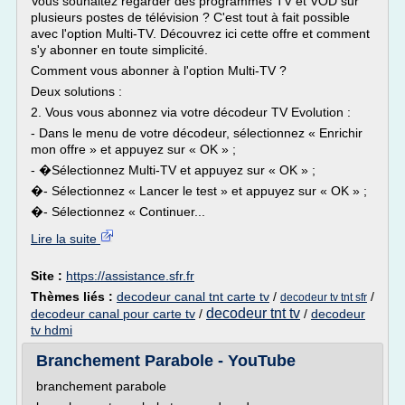
Vous souhaitez regarder des programmes TV et VOD sur
plusieurs postes de télévision ? C'est tout à fait possible
avec l'option Multi-TV. Découvrez ici cette offre et comment
s'y abonner en toute simplicité.
Comment vous abonner à l'option Multi-TV ?
Deux solutions :
2. Vous vous abonnez via votre décodeur TV Evolution :
- Dans le menu de votre décodeur, sélectionnez « Enrichir
mon offre » et appuyez sur « OK » ;
- �Sélectionnez Multi-TV et appuyez sur « OK » ;
�- Sélectionnez « Lancer le test » et appuyez sur « OK » ;
�- Sélectionnez « Continuer...
Lire la suite
Site :
https://assistance.sfr.fr
Thèmes liés :
decodeur canal tnt carte tv
/
/
decodeur tv tnt sfr
decodeur tnt tv
decodeur canal pour carte tv
/
/
decodeur
tv hdmi
Branchement Parabole - YouTube
branchement parabole