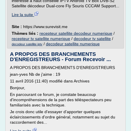
intéressé à haut conseillé IPTV Android TV Box DVB-S2
Satellite décodeur Dual-core Fly Souris CCCAM Support...
Lire la suite
Site :
https://www.surevisit.me
Thèmes liés :
recepteur satellite decodeur numerique
/
recepteur tv satellite numerique
/
decodeur tv satellite
/
/
decodeur satellite numerique
decodeur satellite iptv
A PROPOS DES BRANCHEMENTS
D'ENREGISTREURS - Forum Recevoir ...
A PROPOS DES BRANCHEMENTS D'ENREGISTREURS
jean-yves Nb de j'aime : 19
11 avril 2016 (11:40) modifié dans Archives
Bonjour,
En parcourant ce forum, je constate beaucoup
d'incompréhensions de la part des téléspectateurs peu
familiarisés avec la technique.
Je crois donc utile d'essayer d'apporter quelques
éclaircissements d'ordre général, notamment au sujet du
raccordement des...