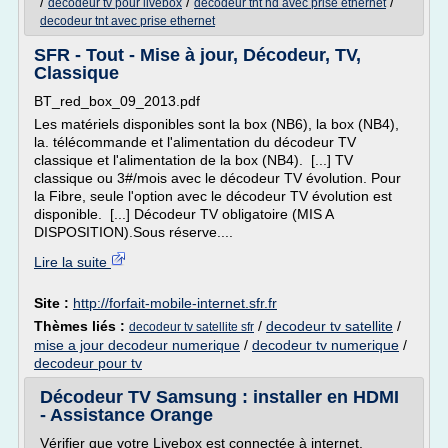
/
/
/
decodeur tv pour livebox
decodeur tnt hd avec prise ethernet
decodeur tnt avec prise ethernet
SFR - Tout - Mise à jour, Décodeur, TV,
Classique
BT_red_box_09_2013.pdf
Les matériels disponibles sont la box (NB6), la box (NB4),
la. télécommande et l'alimentation du décodeur TV
classique et l'alimentation de la box (NB4). [...] TV
classique ou 3#/mois avec le décodeur TV évolution. Pour
la Fibre, seule l'option avec le décodeur TV évolution est
disponible. [...] Décodeur TV obligatoire (MIS A
DISPOSITION).Sous réserve....
Lire la suite
Site :
http://forfait-mobile-internet.sfr.fr
Thèmes liés :
/
decodeur tv satellite
/
decodeur tv satellite sfr
mise a jour decodeur numerique
/
decodeur tv numerique
/
decodeur pour tv
Décodeur TV Samsung : installer en HDMI
- Assistance Orange
Vérifier que votre Livebox est connectée à internet.