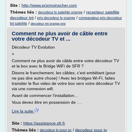
Site :
http://www.prixmoinscher.com
Thèmes liés :
/
recepteur satellite
decodeur tv satellite orange
decodeur tnt
/
/
prix decodeur tv orange
comparateur prix decodeur
/
tnt satellite
decodeur tnt orange prix
Comment ne plus avoir de câble entre
votre décodeur TV et ...
Décodeur TV Evolution
>
Comment ne plus avoir de câble entre votre décodeur TV
et la box avec le Bridge WiFi de SFR ?
Disons le franchement, les câbles, c'est embêtant (pour
ne pas dire autre chose) ! Avec les bridges Wi-FI, faites
transiter le flux video de votre box vers votre décodeur TV
via une connexion wifi.
Avant de commencer l'installation...
Vous devez être en possession de :...
Lire la suite
Site :
https://assistance.sfr.fr
Thèmes liés :
/
decodeur pour tv
decodeur tv pour pc