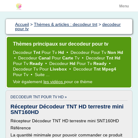
Menu
Accueil
>
Thèmes & articles : decodeur tnt
>
decodeur
pour tv
Thèmes principaux sur decodeur pour tv
Decodeur
Tnt
Pour
Tv
Hd
•
Decodeur
Pour
Tv
Non Hd
•
Decodeur
Canal
Pour
Carte
Tv
•
Decodeur
Tnt Hd
Pour
Tv
Ready
•
Decodeur
Hd
Pour
Tv
Ready
•
Decodeur Tv
Pour
Livebox
•
Decodeur
Tnt Mpeg4
Pour
Tv
•
Suite ...
Voir également
les vidéos
pour ce thème
DECODEUR TNT POUR TV HD »
Récepteur Décodeur TNT HD terrestre mini
SNT160HD
Récepteur Décodeur TNT HD terrestre mini SNT160HD
Référence
La quantité minimale pour pouvoir commander ce produit