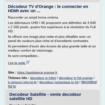
Décodeur TV d'Orange : le connecter en
HDMI avec un ...
Raccorder un ampli home cinéma
Les téléviseurs UHD / 4K proposent une définition de 3 840
x 2 160 pixels, quatre fois supérieure à la résolution du Full
HD :
Ils offrent une image plus nette et plus détaillée avec un
panel de couleurs plus riche et d'excellents contrastes.
Ils permettent d'avoir des écrans de plus grande taille et un
meilleur confort de visionnage.
Ils sont compatibles...
Lire la suite
Site :
https://assistance.orange.fr
Thèmes liés :
decodeur tv hdmi
/
decodeur tv hd orange
/
decodeur
/
decodeur numerique tv hd
/
tv samsung ultra hd 4k
hd tv
Decodeur Satellite - vente decodeur
satellite HD