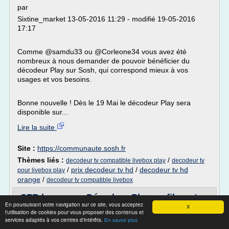
par
Sixtine_market 13-05-2016 11:29 - modifié 19-05-2016
17:17
Comme @samdu33 ou @Corleone34 vous avez été
nombreux à nous demander de pouvoir bénéficier du
décodeur Play sur Sosh, qui correspond mieux à vos
usages et vos besoins.
Bonne nouvelle ! Dès le 19 Mai le décodeur Play sera
disponible sur...
Lire la suite
Site :
https://communaute.sosh.fr
Thèmes liés :
/
decodeur tv compatible livebox play
decodeur tv
/
prix decodeur tv hd
/
decodeur tv hd
pour livebox play
orange
/
decodeur tv compatible livebox
SFR lance son Décodeur Plus en fibre et
En poursuivant votre navigation sur ce site, vous acceptez
ADSL : une box TV ...
X
l'utilisation de cookies pour vous proposer des contenus et
services adaptés à vos centres d'intérêts.
Sfr
En savoir plus