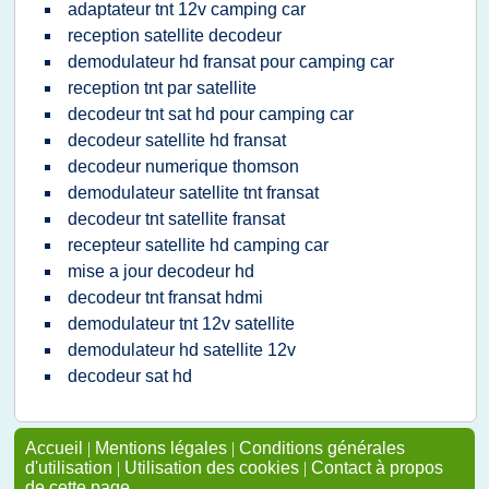
adaptateur tnt 12v camping car
reception satellite decodeur
demodulateur hd fransat pour camping car
reception tnt par satellite
decodeur tnt sat hd pour camping car
decodeur satellite hd fransat
decodeur numerique thomson
demodulateur satellite tnt fransat
decodeur tnt satellite fransat
recepteur satellite hd camping car
mise a jour decodeur hd
decodeur tnt fransat hdmi
demodulateur tnt 12v satellite
demodulateur hd satellite 12v
decodeur sat hd
Accueil
|
Mentions légales
|
Conditions générales
d'utilisation
|
Utilisation des cookies
|
Contact à propos
de cette page