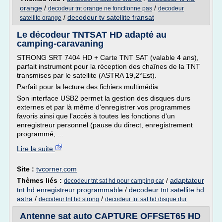
orange
/
/
decodeur tnt orange ne fonctionne pas
decodeur
/
decodeur tv satellite fransat
satellite orange
Le décodeur TNTSAT HD adapté au
camping-caravaning
STRONG SRT 7404 HD + Carte TNT SAT (valable 4 ans),
parfait instrument pour la réception des chaînes de la TNT
transmises par le satellite (ASTRA 19,2°Est).
Parfait pour la lecture des fichiers multimédia
Son interface USB2 permet la gestion des disques durs
externes et par là même d'enregistrer vos programmes
favoris ainsi que l'accès à toutes les fonctions d'un
enregistreur personnel (pause du direct, enregistrement
programmé, ...
Lire la suite
Site :
tvcorner.com
Thèmes liés :
/
adaptateur
decodeur tnt sat hd pour camping car
tnt hd enregistreur programmable
/
decodeur tnt satellite hd
astra
/
/
decodeur tnt hd strong
decodeur tnt sat hd disque dur
Antenne sat auto CAPTURE OFFSET65 HD