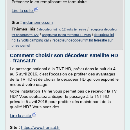
Prévenez le en remplissant ce formulaire...
Lire la suite
Site :
mdantenne.com
Thèmes liés :
/
decodeur tnt hd 12 volts terrestre
recepteur decodeur
/
/
decodeur tnt
tnt hd terrestre 12v
adaptateur tnt hd terrestre 12 volts
/
hd 12 volts camping car
recepteur decodeur tnt hd terrestre sur
prise peritel
Comment choisir son décodeur satellite HD
- fransat.fr
Le passage national à la TNT HD, prévu dans la nuit du 4
au 5 avril 2016, c'est l'occasion de profiter des avantages
de la TV HD et de choisir le décodeur HD qui correspond le
mieux à votre usage.
Votre installation TV ne vous permet pas de recevoir la TV
HD? Vous souhaitez anticiper le passage à la TNT HD
prévu le 5 avril 2016 pour profiter dès maintenant de la
qualité HD? Vous avez des...
Lire la suite
Site :
https://www.fransat.fr