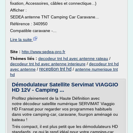
fixation, Accessoires, câbles et connectique...)
Afficher :
SEDEA antenne TNT Camping Car Caravane...
Référence : 340950
Compatible caravane -...
Lire la suite
Site :
http://www.sedea-pro.fr
Thèmes liés :
decodeur tnt hd avec antenne rateau
/
decodeur tnt hd avec antenne interieure
/
decodeur tnt hd
reception tnt hd
avec antenne
/
/
antenne numerique tnt
hd
Démodulateur Satellite Servimat VIAGGIO
HD 12V - Camping ...
Profitez pleinement de la Haute Définition avec
notre décodeur satellite numérique SERVIMAT Viaggio
HD Fransat pour regarder vos programmes habituels
dans votre camping-car, caravane, fourgon aménagé ou
bateau !
Trés compact, il est plus petit que les démodulateurs HD
standards, ce qui le rend idéal pour votre camping-car,