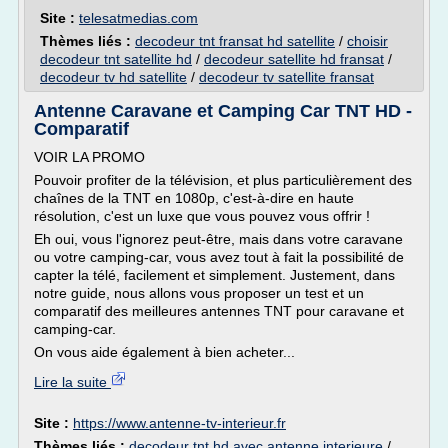
Site :
telesatmedias.com
Thèmes liés :
decodeur tnt fransat hd satellite
/
choisir
decodeur tnt satellite hd
/
decodeur satellite hd fransat
/
decodeur tv hd satellite
/
decodeur tv satellite fransat
Antenne Caravane et Camping Car TNT HD -
Comparatif
VOIR LA PROMO
Pouvoir profiter de la télévision, et plus particulièrement des
chaînes de la TNT en 1080p, c'est-à-dire en haute
résolution, c'est un luxe que vous pouvez vous offrir !
Eh oui, vous l'ignorez peut-être, mais dans votre caravane
ou votre camping-car, vous avez tout à fait la possibilité de
capter la télé, facilement et simplement. Justement, dans
notre guide, nous allons vous proposer un test et un
comparatif des meilleures antennes TNT pour caravane et
camping-car.
On vous aide également à bien acheter...
Lire la suite
Site :
https://www.antenne-tv-interieur.fr
Thèmes liés :
decodeur tnt hd avec antenne interieure
/