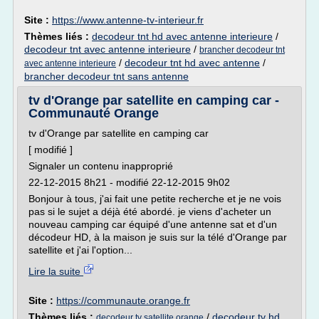
Site :
https://www.antenne-tv-interieur.fr
Thèmes liés :
decodeur tnt hd avec antenne interieure
/
decodeur tnt avec antenne interieure
/
brancher decodeur tnt
/
decodeur tnt hd avec antenne
/
avec antenne interieure
brancher decodeur tnt sans antenne
tv d'Orange par satellite en camping car -
Communauté Orange
tv d'Orange par satellite en camping car
[ modifié ]
Signaler un contenu inapproprié
22-12-2015 8h21 - modifié 22-12-2015 9h02
Bonjour à tous, j'ai fait une petite recherche et je ne vois
pas si le sujet a déjà été abordé. je viens d'acheter un
nouveau camping car équipé d'une antenne sat et d'un
décodeur HD, à la maison je suis sur la télé d'Orange par
satellite et j'ai l'option...
Lire la suite
Site :
https://communaute.orange.fr
Thèmes liés :
/
decodeur tv hd
decodeur tv satellite orange