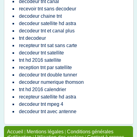
decodeur tnt canal
recevoir tnt sans decodeur
decodeur chaine tnt
decodeur satellite hd astra
decodeur tnt et canal plus
tnt decodeur
recepteur tnt sat sans carte
decodeur tnt satellite
tnt hd 2016 satellite
reception tnt par satellite
decodeur tnt double tunner
decodeur numerique thomson
tnt hd 2016 calendrier
recepteur satellite hd astra
decodeur tnt mpeg 4
decodeur tnt avec antenne
Accueil
|
Mentions légales
|
Conditions générales