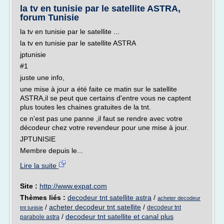
la tv en tunisie par le satellite ASTRA,
forum Tunisie
la tv en tunisie par le satellite ...
la tv en tunisie par le satellite ASTRA
jptunisie
#1
juste une info,
une mise à jour a été faite ce matin sur le satellite
ASTRA,il se peut que certains d'entre vous ne captent
plus toutes les chaines gratuites de la tnt.
ce n'est pas une panne ,il faut se rendre avec votre
décodeur chez votre revendeur pour une mise à jour.
JPTUNISIE
Membre depuis le...
Lire la suite
Site :
http://www.expat.com
Thèmes liés :
decodeur tnt satellite astra
/
acheter decodeur
/
acheter decodeur tnt satellite
/
decodeur tnt
tnt tunisie
/
decodeur tnt satellite et canal plus
parabole astra