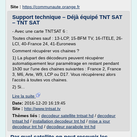
Site :
https://communaute.orange.fr
Support technique – Déjà équipé TNT SAT
– TNT SAT
- Avec une carte TNTSAT 6 :
Toutes chaines sauf : 13-LCP, 15-BFM TV, 16-ITELE, 26-
LCI, 40-France 24, 41-Euronews
Comment récupérer vos chaines ?
1) La plupart des décodeurs peuvent récupérer
automatiquement leur paramétrage en restant pendant
1h30 sur l'une des chaines suivantes : France 2, France
3, M6, Arte, W9, LCP ou D17. Vous récupèrerez alors
l'accès à toutes vos chaines.
2) Si...
Lire la suite
Date:
2016-12-20 16:19:45
Site :
http://www.tntsat.tv
Thèmes liés :
decodeur satellite tntsat hd
/
decodeur
tntsat hd
/
installation decodeur tnt hd
/
mise a jour
decodeur tnt hd
/
decodeur parabole tnt hd