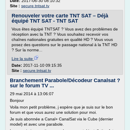
Date:
2017-06-30 08:10:32
Site :
secure.tntsat.tv
Renouveler votre carte TNT SAT – Déjà
équipé TNT SAT - TNT SAT
Vous êtes équipé TNTSAT ? Vous avez des problèmes de
réception avec la TNT ? Vous souhaitez recevoir vos
chaînes nationales gratuites en qualité HD ? Vous vous
posez des questions sur le passage national à la TNT HD
? Sur la norme...
Lire la suite
Date:
2017-11-10 09:15:35
Site :
secure.tntsat.tv
Branchement Parabole/Décodeur Canalsat ?
sur le forum TV ...
29 mai 2014 à 13:06:07
Bonjour
Voila mon petit problème, j espère que je suis sur le bon
forum et que vous aurez une solution pour moi.
Je suis abonnée a Canal+ CanalSat via le Cube (dernier
model) et avec une parabole.