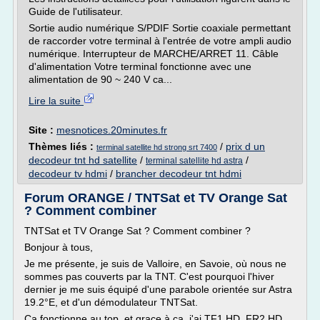
Guide de l'utilisateur.
Sortie audio numérique S/PDIF Sortie coaxiale permettant
de raccorder votre terminal à l'entrée de votre ampli audio
numérique. Interrupteur de MARCHE/ARRET 11. Câble
d'alimentation Votre terminal fonctionne avec une
alimentation de 90 ~ 240 V ca...
Lire la suite
Site :
mesnotices.20minutes.fr
Thèmes liés :
/
prix d un
terminal satellite hd strong srt 7400
decodeur tnt hd satellite
/
/
terminal satellite hd astra
decodeur tv hdmi
/
brancher decodeur tnt hdmi
Forum ORANGE / TNTSat et TV Orange Sat
? Comment combiner
TNTSat et TV Orange Sat ? Comment combiner ?
Bonjour à tous,
Je me présente, je suis de Valloire, en Savoie, où nous ne
sommes pas couverts par la TNT. C'est pourquoi l'hiver
dernier je me suis équipé d'une parabole orientée sur Astra
19.2°E, et d'un démodulateur TNTSat.
Ca fonctionne au top, et grace à ça, j'ai TF1 HD, FR2 HD,