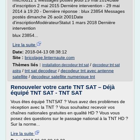
mitchou12 2 Messages postés jeudi 29 mai 2014Date
d'inscription 2 mai 2015 Dernière intervention - 29 mai
2014 à 19:20 - Dernière réponse : blux 23854 Messages
postés dimanche 26 août 2001Date
d'inscriptionModérateurStatut 1 mars 2018 Dernière
intervention
blux 23854...
Lire la suite
Date:
2018-04-13 08:38:12
Site :
bricolage.linternaute.com
Thèmes liés :
/
installation decodeur tnt sat
decodeur tnt sat
/
tnt sat decodeur
/
decodeur tnt avec antenne
astra
satellite
/
decodeur satellite numerique tnt
Renouveler votre carte TNT SAT – Déjà
équipé TNT SAT - TNT SAT
Vous êtes équipé TNTSAT ? Vous avez des problèmes de
réception avec la TNT ? Vous souhaitez recevoir vos
chaînes nationales gratuites en qualité HD ? Vous vous
posez des questions sur le passage national à la TNT HD ?
Sur la norme...
Lire la suite