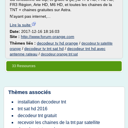
FR3 Région, Arte HD, M6 HD, et toutes les chaines de la
TNT + chaines gratuites sur Astra.
N'ayant pas internet,...
Lire la suite
Date:
2017-12-16 18:16:03
Site :
http://www.forum-orange.com
Thèmes liés :
decodeur tv hd orange
/
decodeur tv satellite
/
decodeur tv tnt sat hd
/
decodeur tnt hd avec
orange
antenne rateau
/
decodeur orange tnt sat
33 Ressources
Thèmes associés
installation decodeur tnt
tnt sat hd 2016
decodeur tnt gratuit
recevoir les chaines de la tnt par satellite