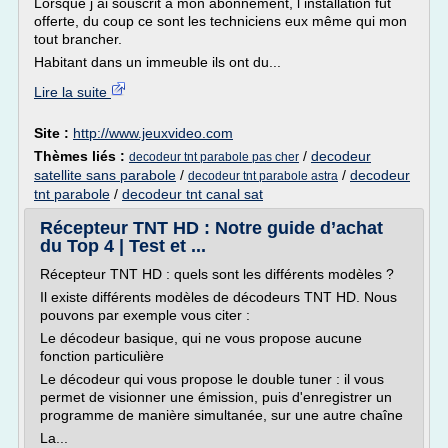
Lorsque j ai souscrit a mon abonnement, l installation fut
offerte, du coup ce sont les techniciens eux même qui mon
tout brancher.
Habitant dans un immeuble ils ont du...
Lire la suite
Site :
http://www.jeuxvideo.com
Thèmes liés :
/
decodeur
decodeur tnt parabole pas cher
satellite sans parabole
/
/
decodeur
decodeur tnt parabole astra
tnt parabole
/
decodeur tnt canal sat
Récepteur TNT HD : Notre guide d’achat
du Top 4 | Test et ...
Récepteur TNT HD : quels sont les différents modèles ?
Il existe différents modèles de décodeurs TNT HD. Nous
pouvons par exemple vous citer :
Le décodeur basique, qui ne vous propose aucune
fonction particulière
Le décodeur qui vous propose le double tuner : il vous
permet de visionner une émission, puis d'enregistrer un
programme de manière simultanée, sur une autre chaîne
La...