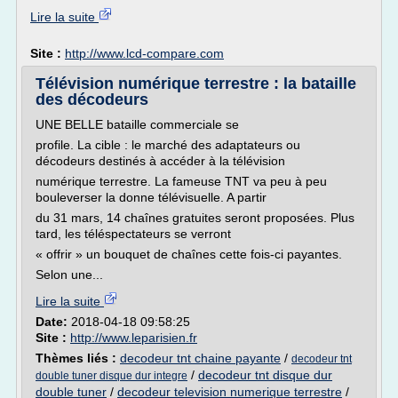
Lire la suite
Site :
http://www.lcd-compare.com
Télévision numérique terrestre : la bataille
des décodeurs
UNE BELLE bataille commerciale se
profile. La cible : le marché des adaptateurs ou
décodeurs destinés à accéder à la télévision
numérique terrestre. La fameuse TNT va peu à peu
bouleverser la donne télévisuelle. A partir
du 31 mars, 14 chaînes gratuites seront proposées. Plus
tard, les téléspectateurs se verront
« offrir » un bouquet de chaînes cette fois-ci payantes.
Selon une...
Lire la suite
Date:
2018-04-18 09:58:25
Site :
http://www.leparisien.fr
Thèmes liés :
decodeur tnt chaine payante
/
decodeur tnt
/
decodeur tnt disque dur
double tuner disque dur integre
double tuner
/
decodeur television numerique terrestre
/