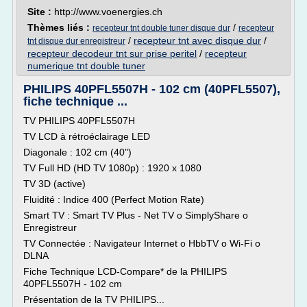
Site :
http://www.voenergies.ch
Thèmes liés :
/
recepteur tnt double tuner disque dur
recepteur
/
recepteur tnt avec disque dur
/
tnt disque dur enregistreur
recepteur decodeur tnt sur prise peritel
/
recepteur
numerique tnt double tuner
PHILIPS 40PFL5507H - 102 cm (40PFL5507),
fiche technique ...
TV PHILIPS 40PFL5507H
TV LCD à rétroéclairage LED
Diagonale : 102 cm (40")
TV Full HD (HD TV 1080p) : 1920 x 1080
TV 3D (active)
Fluidité : Indice 400 (Perfect Motion Rate)
Smart TV : Smart TV Plus - Net TV o SimplyShare o
Enregistreur
TV Connectée : Navigateur Internet o HbbTV o Wi-Fi o
DLNA
Fiche Technique LCD-Compare* de la PHILIPS
40PFL5507H - 102 cm
Présentation de la TV PHILIPS...