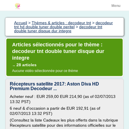
Menu
Accueil
>
Thèmes & articles : decodeur tnt
>
decodeur
tnt hd double tuner double peritel
>
decodeur tnt
double tuner disque dur integre
Articles sélectionnés pour le thème :
decodeur tnt double tuner disque dur
integre
28 articles
→
Aucune vidéo sélectionnée pour ce thème
Récepteurs satellite 2017: Aston Diva HD
Premium Decodeur ...
Acheter neuf : EUR 259,00 EUR 214,90 (as of 02/07/2013
13:32 PST)
6 neuf & d'occasion a partir de EUR 192,91 (as of
02/07/2013 13:32 PST)
(Consultez la liste Cadeaux les plus offerts dans la rubrique
Recepteurs satellite pour des informations officielles sur le