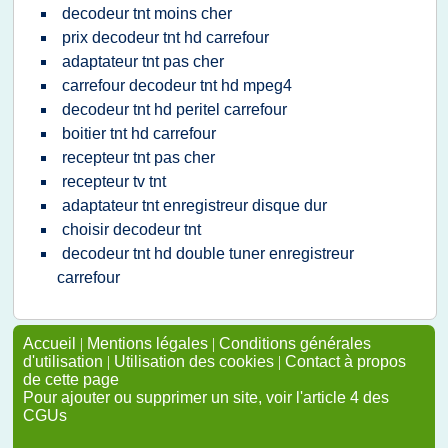
decodeur tnt moins cher
prix decodeur tnt hd carrefour
adaptateur tnt pas cher
carrefour decodeur tnt hd mpeg4
decodeur tnt hd peritel carrefour
boitier tnt hd carrefour
recepteur tnt pas cher
recepteur tv tnt
adaptateur tnt enregistreur disque dur
choisir decodeur tnt
decodeur tnt hd double tuner enregistreur
carrefour
Accueil
|
Mentions légales
|
Conditions générales
d'utilisation
|
Utilisation des cookies
|
Contact à propos
de cette page
Pour ajouter ou supprimer un site, voir l'article 4 des
CGUs