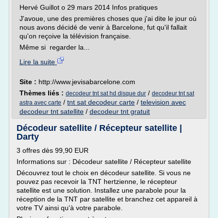
Hervé Guillot o 29 mars 2014 Infos pratiques
J'avoue, une des premières choses que j'ai dite le jour où
nous avons décidé de venir à Barcelone, fut qu'il fallait
qu'on reçoive la télévision française.
Même si regarder la...
Lire la suite
Site :
http://www.jevisabarcelone.com
Thèmes liés :
/
decodeur tnt sat hd disque dur
decodeur tnt sat
/
tnt sat decodeur carte
/
television avec
astra avec carte
decodeur tnt satellite
/
decodeur tnt gratuit
Décodeur satellite / Récepteur satellite |
Darty
3 offres dès 99,90 EUR
Informations sur : Décodeur satellite / Récepteur satellite
Découvrez tout le choix en décodeur satellite. Si vous ne
pouvez pas recevoir la TNT hertzienne, le récepteur
satellite est une solution. Installez une parabole pour la
réception de la TNT par satellite et branchez cet appareil à
votre TV ainsi qu'à votre parabole.