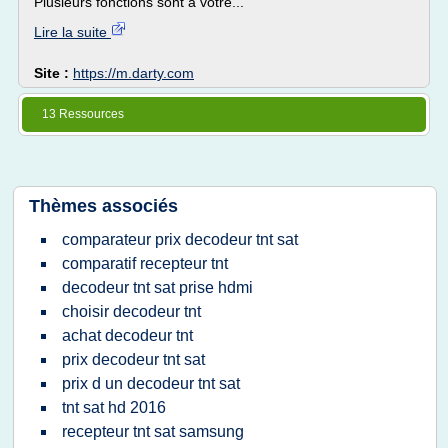
Plusieurs fonctions sont à votre...
Lire la suite
Site :
https://m.darty.com
13 Ressources
Thèmes associés
comparateur prix decodeur tnt sat
comparatif recepteur tnt
decodeur tnt sat prise hdmi
choisir decodeur tnt
achat decodeur tnt
prix decodeur tnt sat
prix d un decodeur tnt sat
tnt sat hd 2016
recepteur tnt sat samsung