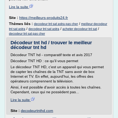
Lire la suite
Site :
https://meilleurs-produits24.fr
Thèmes liés :
/
decodeur tnt sat astra pas cher
meilleur decodeur
/
/
/
tnt sat astra
decodeur tnt sat astra
acheter decodeur tnt sat
decodeur tnt sat pas cher
Décodeur tnt hd / trouver le meilleur
décodeur tnt hd
Décodeur TNT hd - comparatif texte et avis 2017
Décodeur TNT HD : ce qu'il vous permet
Le décodeur TNT HD, c'est un appareil qui vous permet
de capter les chaînes de la TNT sans avoir de box
Internet et TV. En effet, aujourd'hui, les offres des
opérateurs comprennent la télévision.
Ainsi, il est possible d'avoir accès à toutes les chaînes.
Cependant, ceux qui ne possèdent pas...
Lire la suite
Site :
decodeurtnthd.com