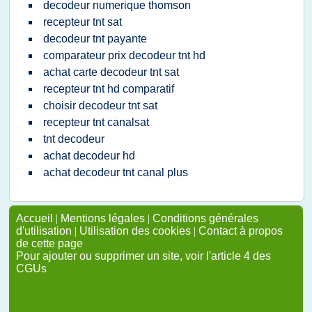
decodeur numerique thomson
recepteur tnt sat
decodeur tnt payante
comparateur prix decodeur tnt hd
achat carte decodeur tnt sat
recepteur tnt hd comparatif
choisir decodeur tnt sat
recepteur tnt canalsat
tnt decodeur
achat decodeur hd
achat decodeur tnt canal plus
Accueil
|
Mentions légales
|
Conditions générales
d'utilisation
|
Utilisation des cookies
|
Contact à propos
de cette page
Pour ajouter ou supprimer un site, voir l'article 4 des
CGUs