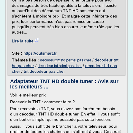
On n'a pas besoin de dépenser une fortune pour avoir
des images de très haute qualité à la télévision. Il existe
aujourd'hui des décodeurs TNT HD pas chers qui
s'achètent à moindre prix. Et malgré cette infériorité des
prix, leur performance n'est pas remise en cause
puisqu'ils peuvent très bien assurer le même rôle que les
autres...
Lire la suite
Site :
https://outsmart.fr
Thèmes liés :
/
decodeur tnt
decodeur tnt hd peritel pas cher
hd pas cher
/
/
decodeur hd pas
decodeur tnt hdmi pas cher
cher
/
tnt decodeur pas cher
Adaptateur TNT HD double tuner : Avis sur
les meilleurs ...
Voir le meilleur prix
Recevoir la TNT : comment faire ?
Pour recevoir la TNT, vous n'avez pas forcément besoin
d'un décodeur TNT HD double tuner. En effet, il vous suffit
d'un boîtier simple, qui ne possède pas cette fonction.
Aussi, il vous suffit de le brancher à votre téléviseur, pour
profiter de toutes les chaînes qui s'offrent à vous. Ce serait