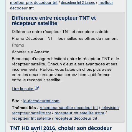
meilleur prix decodeur tnt
/
/
meilleur
decodeur tnt 2 tuners
decodeur tnt
Différence entre récepteur TNT et
récepteur satellite
Différence entre récepteur TNT et récepteur satellite
Promo Décodeur TNT : les meilleures offres du moment
Promo
Acheter sur Amazon
Beaucoup d'usagers hésitent entre le récepteur TNT et le
récepteur satellite. Chacun d'eux a ses avantages et ses
inconvénients. Parfois, vous faites un choix plus avisé
entre les deux lorsque vous cernez bien la différence
entre le récepteur satellite...
Lire la suite
Site :
le-decodeurtnt.com
Thèmes liés :
recepteur satellite decodeur tnt
/
television
recepteur satellite tnt
/
recepteur tnt satellite astra
/
recepteur tnt satellite
/
recepteur decodeur tnt
TNT HD avril 2016, choisir son décodeur