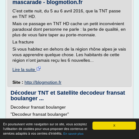
mascarade - blogmotion.fr
C'est cette nuit, du 5 au 6 avril 2016, que la TNT passe
en TNT HD.
Mais ce passage en TNT HD cache un petit inconvénient
paradoxal dont personne ne parle : la perte de qualité, en
plus de vous faire taper au porte-monnaie.
La fracture
Si vous habitez en dehors de la région rhône alpes je vais
vous apprendre quelque chose. Les habitants de cette
région n'ont jamais reçu les 6 nouvelles...
Lire la suite
Site :
http://blogmotion.fr
Décodeur TNT et Satellite decodeur fransat
boulanger ...
Decodeur fransat boulanger
"Decodeur fransat boulanger"
Kelkoo vous aide à comparer les prix des offres pour
En poursuivant votre navigation sur ce site, vous acceptez
X
Décodeur TNT et Satellite decodeur fransat boulanger.
l'utilisation de cookies pour vous proposer des contenus et
Trouvez votre produit parmi les offres de nos partenaires
services adaptés à vos centres d'intérêts.
En savoir plus
marchands. Venez comparer les prix de centaines de