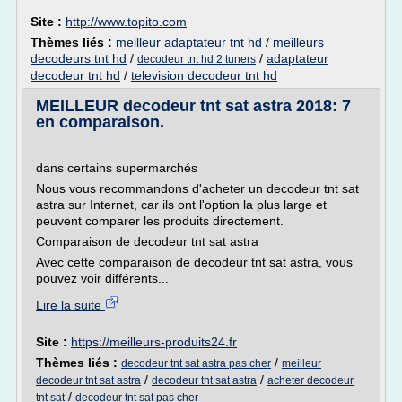
Site :
http://www.topito.com
Thèmes liés :
meilleur adaptateur tnt hd
/
meilleurs
decodeurs tnt hd
/
/
adaptateur
decodeur tnt hd 2 tuners
decodeur tnt hd
/
television decodeur tnt hd
MEILLEUR decodeur tnt sat astra 2018: 7
en comparaison.
dans certains supermarchés
Nous vous recommandons d'acheter un decodeur tnt sat
astra sur Internet, car ils ont l'option la plus large et
peuvent comparer les produits directement.
Comparaison de decodeur tnt sat astra
Avec cette comparaison de decodeur tnt sat astra, vous
pouvez voir différents...
Lire la suite
Site :
https://meilleurs-produits24.fr
Thèmes liés :
/
decodeur tnt sat astra pas cher
meilleur
/
/
decodeur tnt sat astra
decodeur tnt sat astra
acheter decodeur
/
tnt sat
decodeur tnt sat pas cher