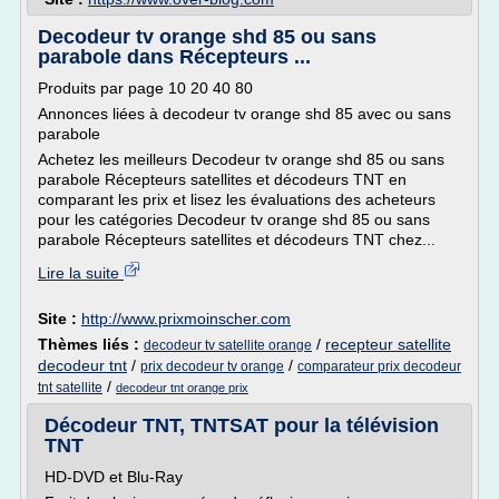
Decodeur tv orange shd 85 ou sans
parabole dans Récepteurs ...
Produits par page 10 20 40 80
Annonces liées à decodeur tv orange shd 85 avec ou sans
parabole
Achetez les meilleurs Decodeur tv orange shd 85 ou sans
parabole Récepteurs satellites et décodeurs TNT en
comparant les prix et lisez les évaluations des acheteurs
pour les catégories Decodeur tv orange shd 85 ou sans
parabole Récepteurs satellites et décodeurs TNT chez...
Lire la suite
Site :
http://www.prixmoinscher.com
Thèmes liés :
/
recepteur satellite
decodeur tv satellite orange
decodeur tnt
/
/
prix decodeur tv orange
comparateur prix decodeur
/
tnt satellite
decodeur tnt orange prix
Décodeur TNT, TNTSAT pour la télévision
TNT
HD-DVD et Blu-Ray