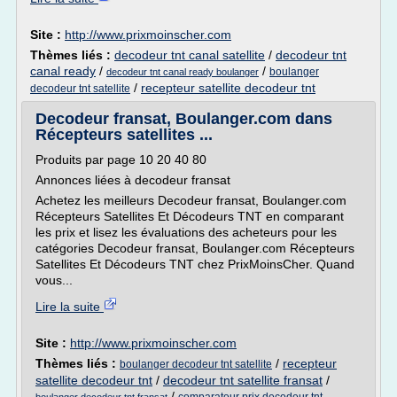
Site :
http://www.prixmoinscher.com
Thèmes liés :
decodeur tnt canal satellite
/
decodeur tnt
canal ready
/
/
boulanger
decodeur tnt canal ready boulanger
/
recepteur satellite decodeur tnt
decodeur tnt satellite
Decodeur fransat, Boulanger.com dans
Récepteurs satellites ...
Produits par page 10 20 40 80
Annonces liées à decodeur fransat
Achetez les meilleurs Decodeur fransat, Boulanger.com
Récepteurs Satellites Et Décodeurs TNT en comparant
les prix et lisez les évaluations des acheteurs pour les
catégories Decodeur fransat, Boulanger.com Récepteurs
Satellites Et Décodeurs TNT chez PrixMoinsCher. Quand
vous...
Lire la suite
Site :
http://www.prixmoinscher.com
Thèmes liés :
/
recepteur
boulanger decodeur tnt satellite
satellite decodeur tnt
/
decodeur tnt satellite fransat
/
/