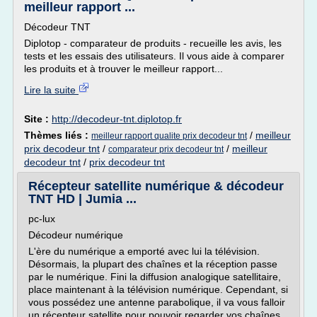
meilleur rapport ...
Décodeur TNT
Diplotop - comparateur de produits - recueille les avis, les
tests et les essais des utilisateurs. Il vous aide à comparer
les produits et à trouver le meilleur rapport...
Lire la suite
Site :
http://decodeur-tnt.diplotop.fr
Thèmes liés :
/
meilleur
meilleur rapport qualite prix decodeur tnt
prix decodeur tnt
/
/
meilleur
comparateur prix decodeur tnt
decodeur tnt
/
prix decodeur tnt
Récepteur satellite numérique & décodeur
TNT HD | Jumia ...
pc-lux
Décodeur numérique
L'ère du numérique a emporté avec lui la télévision.
Désormais, la plupart des chaînes et la réception passe
par le numérique. Fini la diffusion analogique satellitaire,
place maintenant à la télévision numérique. Cependant, si
vous possédez une antenne parabolique, il va vous falloir
un récepteur satellite pour pouvoir regarder vos chaînes...