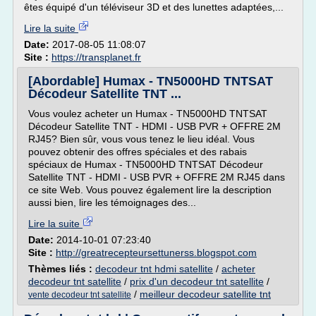
êtes équipé d'un téléviseur 3D et des lunettes adaptées,...
Lire la suite
Date:
2017-08-05 11:08:07
Site :
https://transplanet.fr
[Abordable] Humax - TN5000HD TNTSAT
Décodeur Satellite TNT ...
Vous voulez acheter un Humax - TN5000HD TNTSAT
Décodeur Satellite TNT - HDMI - USB PVR + OFFRE 2M
RJ45? Bien sûr, vous vous tenez le lieu idéal. Vous
pouvez obtenir des offres spéciales et des rabais
spéciaux de Humax - TN5000HD TNTSAT Décodeur
Satellite TNT - HDMI - USB PVR + OFFRE 2M RJ45 dans
ce site Web. Vous pouvez également lire la description
aussi bien, lire les témoignages des...
Lire la suite
Date:
2014-10-01 07:23:40
Site :
http://greatrecepteursettunerss.blogspot.com
Thèmes liés :
decodeur tnt hdmi satellite
/
acheter
decodeur tnt satellite
/
prix d'un decodeur tnt satellite
/
/
meilleur decodeur satellite tnt
vente decodeur tnt satellite