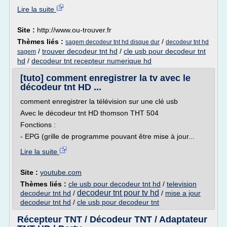
Lire la suite
Site :
http://www.ou-trouver.fr
Thèmes liés :
/
sagem decodeur tnt hd disque dur
decodeur tnt hd
/
trouver decodeur tnt hd
/
cle usb pour decodeur tnt
sagem
hd
/
decodeur tnt recepteur numerique hd
[tuto] comment enregistrer la tv avec le
décodeur tnt HD ...
comment enregistrer la télévision sur une clé usb
Avec le décodeur tnt HD thomson THT 504
Fonctions :
- EPG (grille de programme pouvant être mise à jour...
Lire la suite
Site :
youtube.com
Thèmes liés :
cle usb pour decodeur tnt hd
/
television
decodeur tnt pour tv hd
decodeur tnt hd
/
/
mise a jour
decodeur tnt hd
/
cle usb pour decodeur tnt
Récepteur TNT / Décodeur TNT / Adaptateur