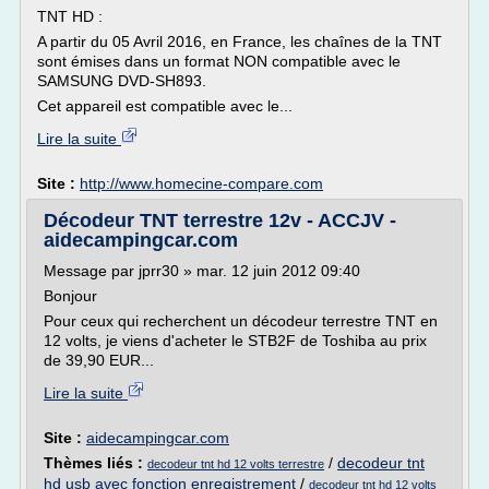
TNT HD :
A partir du 05 Avril 2016, en France, les chaînes de la TNT
sont émises dans un format NON compatible avec le
SAMSUNG DVD-SH893.
Cet appareil est compatible avec le...
Lire la suite
Site :
http://www.homecine-compare.com
Décodeur TNT terrestre 12v - ACCJV -
aidecampingcar.com
Message par jprr30 » mar. 12 juin 2012 09:40
Bonjour
Pour ceux qui recherchent un décodeur terrestre TNT en
12 volts, je viens d'acheter le STB2F de Toshiba au prix
de 39,90 EUR...
Lire la suite
Site :
aidecampingcar.com
Thèmes liés :
/
decodeur tnt
decodeur tnt hd 12 volts terrestre
hd usb avec fonction enregistrement
/
decodeur tnt hd 12 volts