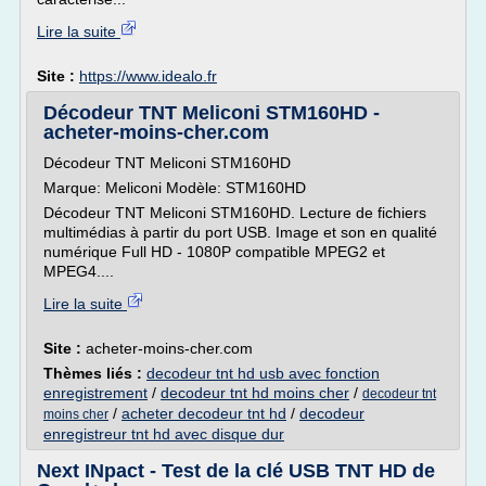
Lire la suite
Site :
https://www.idealo.fr
Décodeur TNT Meliconi STM160HD -
acheter-moins-cher.com
Décodeur TNT Meliconi STM160HD
Marque: Meliconi Modèle: STM160HD
Décodeur TNT Meliconi STM160HD. Lecture de fichiers
multimédias à partir du port USB. Image et son en qualité
numérique Full HD - 1080P compatible MPEG2 et
MPEG4....
Lire la suite
Site :
acheter-moins-cher.com
Thèmes liés :
decodeur tnt hd usb avec fonction
enregistrement
/
decodeur tnt hd moins cher
/
decodeur tnt
/
acheter decodeur tnt hd
/
decodeur
moins cher
enregistreur tnt hd avec disque dur
Next INpact - Test de la clé USB TNT HD de