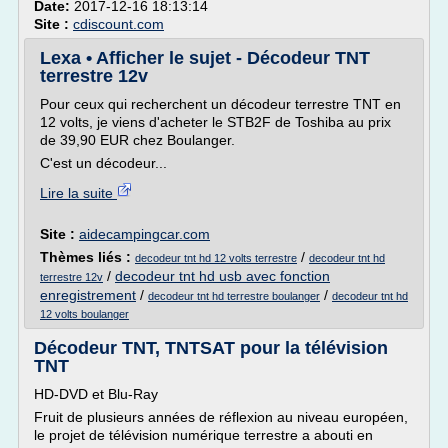
Date:
2017-12-16 18:13:14
Site :
cdiscount.com
Lexa • Afficher le sujet - Décodeur TNT
terrestre 12v
Pour ceux qui recherchent un décodeur terrestre TNT en
12 volts, je viens d'acheter le STB2F de Toshiba au prix
de 39,90 EUR chez Boulanger.
C'est un décodeur...
Lire la suite
Site :
aidecampingcar.com
Thèmes liés :
/
decodeur tnt hd 12 volts terrestre
decodeur tnt hd
/
decodeur tnt hd usb avec fonction
terrestre 12v
enregistrement
/
/
decodeur tnt hd terrestre boulanger
decodeur tnt hd
12 volts boulanger
Décodeur TNT, TNTSAT pour la télévision
TNT
HD-DVD et Blu-Ray
Fruit de plusieurs années de réflexion au niveau européen,
le projet de télévision numérique terrestre a abouti en