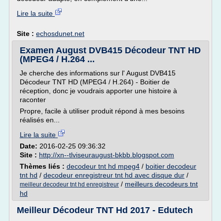
Lire la suite
Site :
echosdunet.net
Examen August DVB415 Décodeur TNT HD
(MPEG4 / H.264 ...
Je cherche des informations sur l' August DVB415
Décodeur TNT HD (MPEG4 / H.264) - Boitier de
réception, donc je voudrais apporter une histoire à
raconter
Propre, facile à utiliser produit répond à mes besoins
réalisés en...
Lire la suite
Date:
2016-02-25 09:36:32
Site :
http://xn--tlviseuraugust-bkbb.blogspot.com
Thèmes liés :
decodeur tnt hd mpeg4
/
boitier decodeur
tnt hd
/
decodeur enregistreur tnt hd avec disque dur
/
/
meilleurs decodeurs tnt
meilleur decodeur tnt hd enregistreur
hd
Meilleur Décodeur TNT Hd 2017 - Edutech