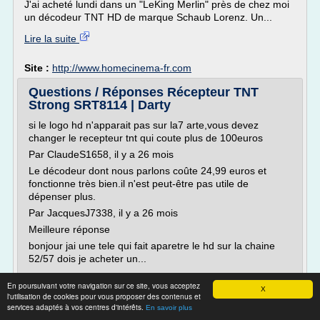
J'ai acheté lundi dans un "LeKing Merlin" près de chez moi
un décodeur TNT HD de marque Schaub Lorenz. Un...
Lire la suite
Site :
http://www.homecinema-fr.com
Questions / Réponses Récepteur TNT
Strong SRT8114 | Darty
si le logo hd n'apparait pas sur la7 arte,vous devez
changer le recepteur tnt qui coute plus de 100euros
Par ClaudeS1658, il y a 26 mois
Le décodeur dont nous parlons coûte 24,99 euros et
fonctionne très bien.il n'est peut-être pas utile de
dépenser plus.
Par JacquesJ7338, il y a 26 mois
Meilleure réponse
bonjour jai une tele qui fait aparetre le hd sur la chaine
52/57 dois je acheter un...
Lire la suite
En poursuivant votre navigation sur ce site, vous acceptez
X
l'utilisation de cookies pour vous proposer des contenus et
services adaptés à vos centres d'intérêts.
Site :
darty.com
En savoir plus