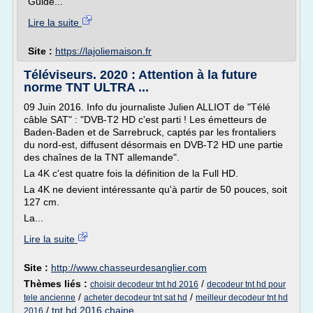
Guide...
Lire la suite
Site :
https://lajoliemaison.fr
Téléviseurs. 2020 : Attention à la future
norme TNT ULTRA ...
09 Juin 2016. Info du journaliste Julien ALLIOT de "Télé
câble SAT" : "DVB-T2 HD c'est parti ! Les émetteurs de
Baden-Baden et de Sarrebruck, captés par les frontaliers
du nord-est, diffusent désormais en DVB-T2 HD une partie
des chaînes de la TNT allemande".
La 4K c'est quatre fois la définition de la Full HD.
La 4K ne devient intéressante qu'à partir de 50 pouces, soit
127 cm.
La...
Lire la suite
Site :
http://www.chasseurdesanglier.com
Thèmes liés :
/
choisir decodeur tnt hd 2016
decodeur tnt hd pour
/
/
tele ancienne
acheter decodeur tnt sat hd
meilleur decodeur tnt hd
/
tnt hd 2016 chaine
2016