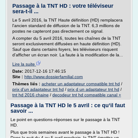
Passage à la TNT HD : votre téléviseur
sera-t-il ...
Le 5 avril 2016, la TNT Haute définition (HD) remplacera
l'ancien standard de diffusion de la TNT. 6,3 millions de
postes ne capteront pas directement ce signal.
A compter du 5 avril 2016, toutes les chaînes de la TNT
seront exclusivement diffusées en haute définition (HD).
Sauf que dans certains foyers, les téléviseurs risquent
d'afficher un écran noir. La faute à la modification de la...
Lire la suite
Date:
2017-12-16 17:46:15
Site :
http://www.dossierfamilial.com
Thèmes liés :
acheter un adaptateur compatible tnt hd
/
prix d'un adaptateur tnt hd
/
prix d un adaptateur tnt hd
/
tnt hd 2016 chaine
/
decodeur tnt hd compatible canal +
Passage à la TNT HD le 5 avril : ce qu’il faut
savoir ...
Le point en questions-réponses sur le passage à la TNT
HD.
Plus que trois semaines avant le passage à la TNT HD !
Dans la nuit du 4 au 5 avril prochain, la TNT émettra un