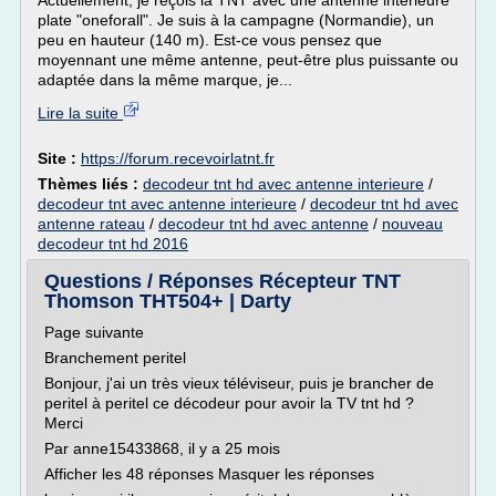
Actuellement, je reçois la TNT avec une antenne intérieure
plate "oneforall". Je suis à la campagne (Normandie), un
peu en hauteur (140 m). Est-ce vous pensez que
moyennant une même antenne, peut-être plus puissante ou
adaptée dans la même marque, je...
Lire la suite
Site :
https://forum.recevoirlatnt.fr
Thèmes liés :
decodeur tnt hd avec antenne interieure
/
decodeur tnt avec antenne interieure
/
decodeur tnt hd avec
antenne rateau
/
decodeur tnt hd avec antenne
/
nouveau
decodeur tnt hd 2016
Questions / Réponses Récepteur TNT
Thomson THT504+ | Darty
Page suivante
Branchement peritel
Bonjour, j'ai un très vieux téléviseur, puis je brancher de
peritel à peritel ce décodeur pour avoir la TV tnt hd ?
Merci
Par anne15433868, il y a 25 mois
Afficher les 48 réponses Masquer les réponses