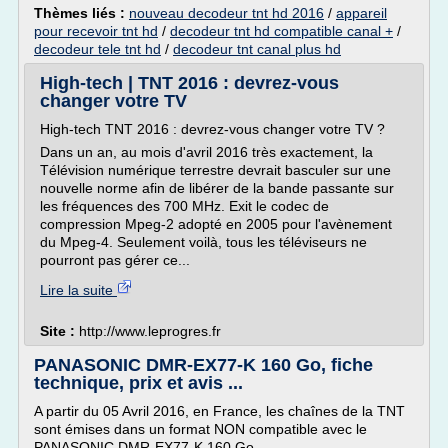
Thèmes liés :
nouveau decodeur tnt hd 2016
/
appareil
pour recevoir tnt hd
/
decodeur tnt hd compatible canal +
/
decodeur tele tnt hd
/
decodeur tnt canal plus hd
High-tech | TNT 2016 : devrez-vous
changer votre TV
High-tech TNT 2016 : devrez-vous changer votre TV ?
Dans un an, au mois d'avril 2016 très exactement, la
Télévision numérique terrestre devrait basculer sur une
nouvelle norme afin de libérer de la bande passante sur
les fréquences des 700 MHz. Exit le codec de
compression Mpeg-2 adopté en 2005 pour l'avènement
du Mpeg-4. Seulement voilà, tous les téléviseurs ne
pourront pas gérer ce...
Lire la suite
Site :
http://www.leprogres.fr
PANASONIC DMR-EX77-K 160 Go, fiche
technique, prix et avis ...
A partir du 05 Avril 2016, en France, les chaînes de la TNT
sont émises dans un format NON compatible avec le
PANASONIC DMR-EX77-K 160 Go.