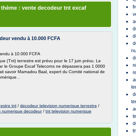
f
e thème : vente decodeur tnt excaf
v
a
d
d
deur vendu à 10.000 FCFA
d
n
vendu à 10.000 FCFA
d
e (Tnt) terrestre est prévu pour le 17 juin prévu. Le
r
par le Groupe Excaf Telecoms ne dépassera pas 1 0000
fait savoir Mamadou Baal, expert du Comité national de
r
umérique...
a
te
d
te
estre tnt
/
decodeur television numerique terrestre
/
a
on numerique decodeur
/
tnt television numerique
t
d
t