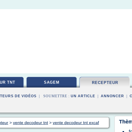
UR TNT
SAGEM
RECEPTEUR
TEURS DE VIDÉOS
| SOUMETTRE :
UN ARTICLE
|
ANNONCER
|
Thèm
pteur
>
vente decodeur tnt
>
vente decodeur tnt excaf
f