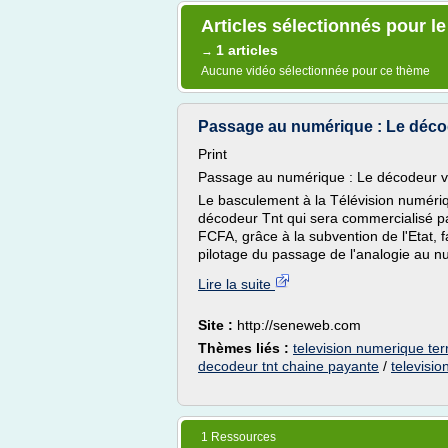
Articles sélectionnés pour l
1 articles
→
Aucune vidéo sélectionnée pour ce thème
Passage au numérique : Le déco
Print
Passage au numérique : Le décodeur 
Le basculement à la Télévision numériqu
décodeur Tnt qui sera commercialisé 
FCFA, grâce à la subvention de l'Etat, 
pilotage du passage de l'analogie au n
Lire la suite
Site :
http://seneweb.com
Thèmes liés :
television numerique terr
decodeur tnt chaine payante
/
televisi
1 Ressources