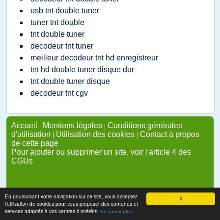
usb tnt double tuner
tuner tnt double
tnt double tuner
decodeur tnt tuner
meilleur decodeur tnt hd enregistreur
tnt hd double tuner disque dur
tnt double tuner disque
decodeur tnt cgv
Accueil
|
Mentions légales
|
Conditions générales
d'utilisation
|
Utilisation des cookies
|
Contact à propos
de cette page
Pour ajouter ou supprimer un site, voir l'article 4 des
CGUs
En poursuivant votre navigation sur ce site, vous acceptez
X
l'utilisation de cookies pour vous proposer des contenus et
services adaptés à vos centres d'intérêts.
En savoir plus