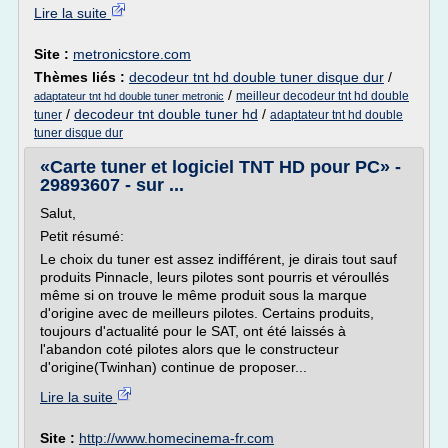
Lire la suite
Site :
metronicstore.com
Thèmes liés :
decodeur tnt hd double tuner disque dur
/
/
meilleur decodeur tnt hd double
adaptateur tnt hd double tuner metronic
/
decodeur tnt double tuner hd
/
tuner
adaptateur tnt hd double
tuner disque dur
«Carte tuner et logiciel TNT HD pour PC» -
29893607 - sur ...
Salut,
Petit résumé:
Le choix du tuner est assez indifférent, je dirais tout sauf
produits Pinnacle, leurs pilotes sont pourris et véroullés
même si on trouve le même produit sous la marque
d'origine avec de meilleurs pilotes. Certains produits,
toujours d'actualité pour le SAT, ont été laissés à
l'abandon coté pilotes alors que le constructeur
d'origine(Twinhan) continue de proposer...
Lire la suite
Site :
http://www.homecinema-fr.com