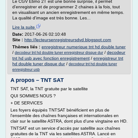
Le CGV Etimo 2T est une bonne surprise, il permet
d'enregistrer et de programmer 2 chaines à la fois, tout
en visualisant un ancien enregistrement en même temps.
La qualité d'image est très bonne. Les...
Lire la suite
Date:
2017-06-26 02:10:48
Site :
http://lecteursenregistreursdvd.blogspot.com
Thèmes liés :
enregistreur numerique tnt hd double tuner
/
/
decodeur
decodeur tnt hd double tuner enregistreur disque dur
tnt hd usb avec fonction enregistrement
/
enregistreur tnt
hd double tuner disque dur
/
decodeur tnt hd double tuner
enregistreur usb
A propos – TNT SAT
TNT SAT, la TNT gratuite par le satellite
QUI SOMMES NOUS ?
+ DE SERVICES
Les foyers équipés TNTSAT bénéficient en plus de
l'ensemble des chaînes françaises et internationales en
clair sur le satellite ASTRA, dont plus d'une vingtaine en HD.
TNTSAT est un service d’accès par satellite aux chaînes
gratuites de la TNT via les satellites ASTRA. Lancé en