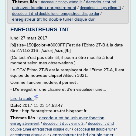
Thèmes liés :
/
decodeur tnt hd
decodeur tnt cgv etimo 2t
usb avec fonction enregistrement
/
/
decodeur tnt cgv etimo 1t
/
decodeur tnt hd double tuner enregistreur disque dur
enregistreur tnt hd double tuner disque dur
ENREGISTREURS TNT
lundi 27 mars 2017
[b][size=150][color=#8000FF]Test de l'Etimo 2T-B à la date
du 27/11/2016 :[/color][/size][/b]
(Ce test n'est pas définitif, il pourra être modifié à tout
moment selon mes observations.)
Le CGV Etimo 2T-B est le remplaçant de l'Etimo 2T-A, Il est
équipé du nouveau chipset Alitech 3821.
Comme l'ancien modèle, il permet :
- D'enregistrer une chaîne et d'en visualiser une...
Lire la suite
Date:
2017-11-23 14:53:47
Site :
http://enregistreurs-tnt.blogspot.fr
Thèmes liés :
decodeur tnt hd usb avec fonction
enregistrement
/
/
decodeur tnt cgv etimo 2t
decodeur tnt hd
/
double tuner enregistreur disque dur
decodeur tnt double tuner
/
enregistreur tnt hd double tuner
enregistreur disque dur