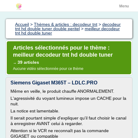
Menu
Accueil
>
Thèmes & articles : decodeur tnt
>
decodeur
tnt hd double tuner double peritel
>
meilleur decodeur
tnt hd double tuner
Articles sélectionnés pour le thème :
meilleur decodeur tnt hd double tuner
39 articles
→
Aucune vidéo sélectionnée pour ce thème
Siemens Gigaset M365T – LDLC.PRO
Même en veille, le produit chauffe ANORMALEMENT.
L'agressivité du voyant lumineux impose un CACHE pour la
nuit.
La notice est lamentable.
Il serait pourtant simple d'expliquer qu'il faut choisir le canal
à enregistrer AVANT celui à regarder.
Attention si le VCR ne reconnaît pas la commande
GIGASET ou compatible