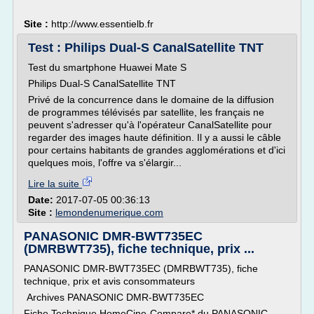
Site :
http://www.essentielb.fr
Test : Philips Dual-S CanalSatellite TNT
Test du smartphone Huawei Mate S
Philips Dual-S CanalSatellite TNT
Privé de la concurrence dans le domaine de la diffusion
de programmes télévisés par satellite, les français ne
peuvent s'adresser qu'à l'opérateur CanalSatellite pour
regarder des images haute définition. Il y a aussi le câble
pour certains habitants de grandes agglomérations et d'ici
quelques mois, l'offre va s'élargir...
Lire la suite
Date:
2017-07-05 00:36:13
Site :
lemondenumerique.com
PANASONIC DMR-BWT735EC
(DMRBWT735), fiche technique, prix ...
PANASONIC DMR-BWT735EC (DMRBWT735), fiche
technique, prix et avis consommateurs
Archives PANASONIC DMR-BWT735EC
Fiche Technique HomeCine-Compare* du PANASONIC