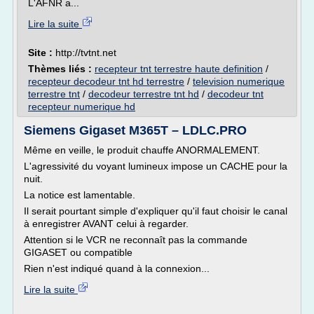
L'AFNR a...
Lire la suite
Site :
http://tvtnt.net
Thèmes liés :
recepteur tnt terrestre haute definition
/
recepteur decodeur tnt hd terrestre
/
television numerique
terrestre tnt
/
decodeur terrestre tnt hd
/
decodeur tnt
recepteur numerique hd
Siemens Gigaset M365T – LDLC.PRO
Même en veille, le produit chauffe ANORMALEMENT.
L'agressivité du voyant lumineux impose un CACHE pour la
nuit.
La notice est lamentable.
Il serait pourtant simple d'expliquer qu'il faut choisir le canal
à enregistrer AVANT celui à regarder.
Attention si le VCR ne reconnaît pas la commande
GIGASET ou compatible
Rien n'est indiqué quand à la connexion...
Lire la suite