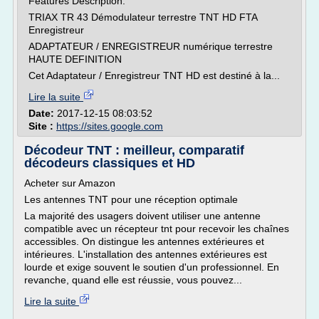
Features Description:
TRIAX TR 43 Démodulateur terrestre TNT HD FTA
Enregistreur
ADAPTATEUR / ENREGISTREUR numérique terrestre
HAUTE DEFINITION
Cet Adaptateur / Enregistreur TNT HD est destiné à la...
Lire la suite
Date:
2017-12-15 08:03:52
Site :
https://sites.google.com
Décodeur TNT : meilleur, comparatif
décodeurs classiques et HD
Acheter sur Amazon
Les antennes TNT pour une réception optimale
La majorité des usagers doivent utiliser une antenne
compatible avec un récepteur tnt pour recevoir les chaînes
accessibles. On distingue les antennes extérieures et
intérieures. L'installation des antennes extérieures est
lourde et exige souvent le soutien d'un professionnel. En
revanche, quand elle est réussie, vous pouvez...
Lire la suite