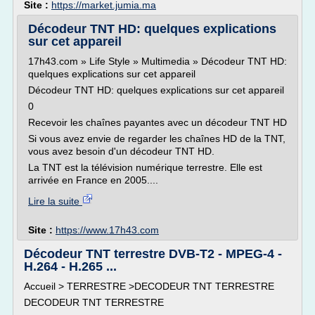
Site :
https://market.jumia.ma
Décodeur TNT HD: quelques explications
sur cet appareil
17h43.com » Life Style » Multimedia » Décodeur TNT HD:
quelques explications sur cet appareil
Décodeur TNT HD: quelques explications sur cet appareil
0
Recevoir les chaînes payantes avec un décodeur TNT HD
Si vous avez envie de regarder les chaînes HD de la TNT,
vous avez besoin d'un décodeur TNT HD.
La TNT est la télévision numérique terrestre. Elle est
arrivée en France en 2005....
Lire la suite
Site :
https://www.17h43.com
Décodeur TNT terrestre DVB-T2 - MPEG-4 -
H.264 - H.265 ...
Accueil > TERRESTRE >DECODEUR TNT TERRESTRE
DECODEUR TNT TERRESTRE