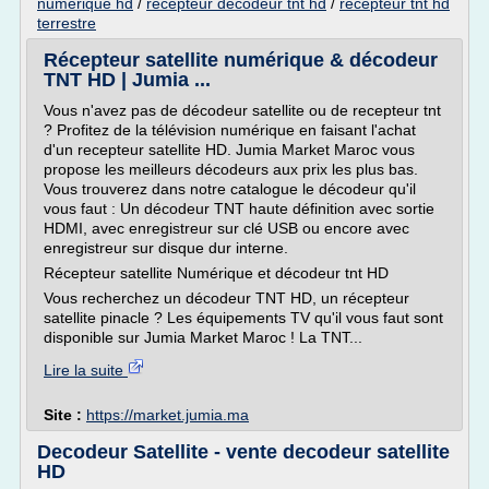
numerique hd
/
recepteur decodeur tnt hd
/
recepteur tnt hd
terrestre
Récepteur satellite numérique & décodeur
TNT HD | Jumia ...
Vous n'avez pas de décodeur satellite ou de recepteur tnt
? Profitez de la télévision numérique en faisant l'achat
d'un recepteur satellite HD. Jumia Market Maroc vous
propose les meilleurs décodeurs aux prix les plus bas.
Vous trouverez dans notre catalogue le décodeur qu'il
vous faut : Un décodeur TNT haute définition avec sortie
HDMI, avec enregistreur sur clé USB ou encore avec
enregistreur sur disque dur interne.
Récepteur satellite Numérique et décodeur tnt HD
Vous recherchez un décodeur TNT HD, un récepteur
satellite pinacle ? Les équipements TV qu'il vous faut sont
disponible sur Jumia Market Maroc ! La TNT...
Lire la suite
Site :
https://market.jumia.ma
Decodeur Satellite - vente decodeur satellite
HD