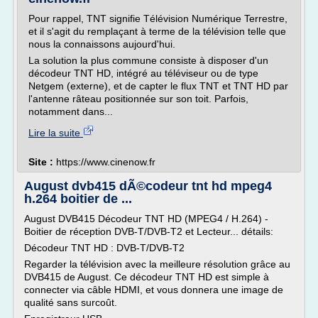
Pour rappel, TNT signifie Télévision Numérique Terrestre,
et il s'agit du remplaçant à terme de la télévision telle que
nous la connaissons aujourd'hui.
La solution la plus commune consiste à disposer d'un
décodeur TNT HD, intégré au téléviseur ou de type
Netgem (externe), et de capter le flux TNT et TNT HD par
l'antenne râteau positionnée sur son toit. Parfois,
notamment dans...
Lire la suite
Site :
https://www.cinenow.fr
August dvb415 dÃ©codeur tnt hd mpeg4
h.264 boitier de ...
August DVB415 Décodeur TNT HD (MPEG4 / H.264) -
Boitier de réception DVB-T/DVB-T2 et Lecteur... détails:
Décodeur TNT HD : DVB-T/DVB-T2
Regarder la télévision avec la meilleure résolution grâce au
DVB415 de August. Ce décodeur TNT HD est simple à
connecter via câble HDMI, et vous donnera une image de
qualité sans surcoût.