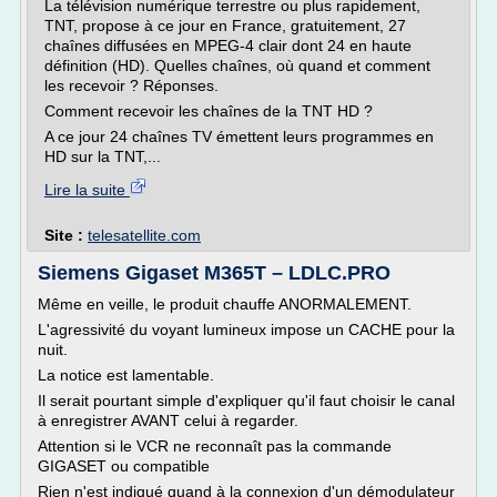
La télévision numérique terrestre ou plus rapidement,
TNT, propose à ce jour en France, gratuitement, 27
chaînes diffusées en MPEG-4 clair dont 24 en haute
définition (HD). Quelles chaînes, où quand et comment
les recevoir ? Réponses.
Comment recevoir les chaînes de la TNT HD ?
A ce jour 24 chaînes TV émettent leurs programmes en
HD sur la TNT,...
Lire la suite
Site :
telesatellite.com
Siemens Gigaset M365T – LDLC.PRO
Même en veille, le produit chauffe ANORMALEMENT.
L'agressivité du voyant lumineux impose un CACHE pour la
nuit.
La notice est lamentable.
Il serait pourtant simple d'expliquer qu'il faut choisir le canal
à enregistrer AVANT celui à regarder.
Attention si le VCR ne reconnaît pas la commande
GIGASET ou compatible
Rien n'est indiqué quand à la connexion d'un démodulateur