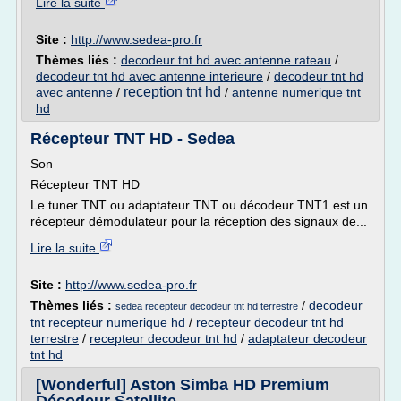
Lire la suite
Site :
http://www.sedea-pro.fr
Thèmes liés :
decodeur tnt hd avec antenne rateau
/
decodeur tnt hd avec antenne interieure
/
decodeur tnt hd
reception tnt hd
avec antenne
/
/
antenne numerique tnt
hd
Récepteur TNT HD - Sedea
Son
Récepteur TNT HD
Le tuner TNT ou adaptateur TNT ou décodeur TNT1 est un
récepteur démodulateur pour la réception des signaux de...
Lire la suite
Site :
http://www.sedea-pro.fr
Thèmes liés :
/
decodeur
sedea recepteur decodeur tnt hd terrestre
tnt recepteur numerique hd
/
recepteur decodeur tnt hd
terrestre
/
recepteur decodeur tnt hd
/
adaptateur decodeur
tnt hd
[Wonderful] Aston Simba HD Premium