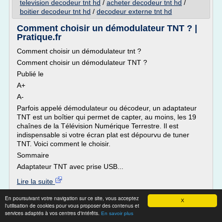
television decodeur tnt hd
/
acheter decodeur tnt hd
/
boitier decodeur tnt hd
/
decodeur externe tnt hd
Comment choisir un démodulateur TNT ? |
Pratique.fr
Comment choisir un démodulateur tnt ?
Comment choisir un démodulateur TNT ?
Publié le
A+
A-
Parfois appelé démodulateur ou décodeur, un adaptateur
TNT est un boîtier qui permet de capter, au moins, les 19
chaînes de la Télévision Numérique Terrestre. Il est
indispensable si votre écran plat est dépourvu de tuner
TNT. Voici comment le choisir.
Sommaire
Adaptateur TNT avec prise USB...
Lire la suite
En poursuivant votre navigation sur ce site, vous acceptez
Site :
https://www.pratique.fr
X
l'utilisation de cookies pour vous proposer des contenus et
services adaptés à vos centres d'intérêts.
En savoir plus
Forum STRONG SRT8114: Décodeur TNT