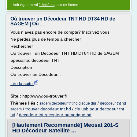
Voir également
1 Vidéos
pour ce thème
Où trouver un Décodeur TNT HD DT84 HD de
SAGEM | Où ...
Vous n'avez pas encore de compte? Inscrivez vous
Ne perdez plus de temps à chercher
Rechercher
Où trouver : un Décodeur TNT HD DT84 HD de SAGEM
Spécialité: décodeur TNT
Description
Où trouver un Décodeur...
Lire la suite
Site :
http://www.ou-trouver.fr
Thèmes liés :
/
sagem decodeur tnt hd disque dur
decodeur tnt hd
/
trouver decodeur tnt hd
/
cle usb pour decodeur tnt
sagem
hd
/
decodeur tnt recepteur numerique hd
[Hautement Recommandé] Meosat 201-S
HD Décodeur Satellite ...