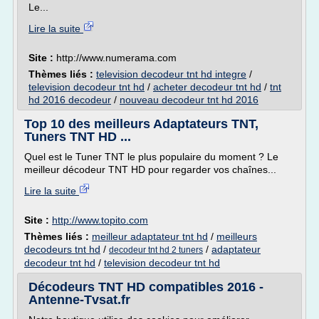
Le...
Lire la suite
Site :
http://www.numerama.com
Thèmes liés :
television decodeur tnt hd integre
/
television decodeur tnt hd
/
acheter decodeur tnt hd
/
tnt
hd 2016 decodeur
/
nouveau decodeur tnt hd 2016
Top 10 des meilleurs Adaptateurs TNT,
Tuners TNT HD ...
Quel est le Tuner TNT le plus populaire du moment ? Le
meilleur décodeur TNT HD pour regarder vos chaînes...
Lire la suite
Site :
http://www.topito.com
Thèmes liés :
meilleur adaptateur tnt hd
/
meilleurs
decodeurs tnt hd
/
/
adaptateur
decodeur tnt hd 2 tuners
decodeur tnt hd
/
television decodeur tnt hd
Décodeurs TNT HD compatibles 2016 -
Antenne-Tvsat.fr