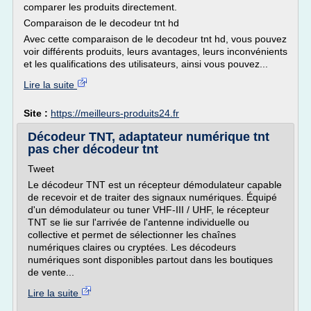
comparer les produits directement.
Comparaison de le decodeur tnt hd
Avec cette comparaison de le decodeur tnt hd, vous pouvez
voir différents produits, leurs avantages, leurs inconvénients
et les qualifications des utilisateurs, ainsi vous pouvez...
Lire la suite
Site :
https://meilleurs-produits24.fr
Décodeur TNT, adaptateur numérique tnt
pas cher décodeur tnt
Tweet
Le décodeur TNT est un récepteur démodulateur capable
de recevoir et de traiter des signaux numériques. Équipé
d'un démodulateur ou tuner VHF-III / UHF, le récepteur
TNT se lie sur l'arrivée de l'antenne individuelle ou
collective et permet de sélectionner les chaînes
numériques claires ou cryptées. Les décodeurs
numériques sont disponibles partout dans les boutiques
de vente...
Lire la suite