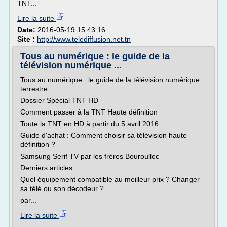
TNT...
Lire la suite
Date:
2016-05-19 15:43:16
Site :
http://www.telediffusion.net.tn
Tous au numérique : le guide de la
télévision numérique ...
Tous au numérique : le guide de la télévision numérique
terrestre
Dossier Spécial TNT HD
Comment passer à la TNT Haute définition
Toute la TNT en HD à partir du 5 avril 2016
Guide d'achat : Comment choisir sa télévision haute
définition ?
Samsung Serif TV par les frères Bouroullec
Derniers articles
Quel équipement compatible au meilleur prix ? Changer
sa télé ou son décodeur ?
par...
Lire la suite