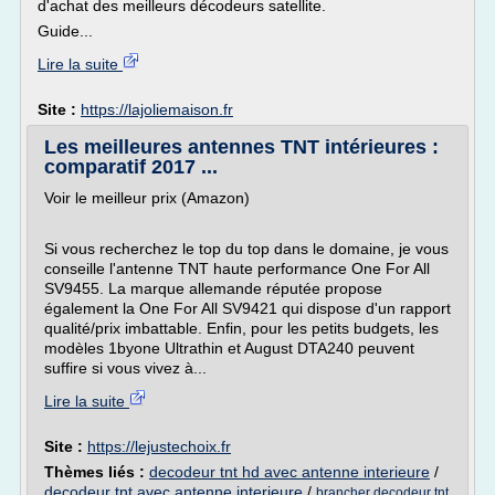
d'achat des meilleurs décodeurs satellite.
Guide...
Lire la suite
Site :
https://lajoliemaison.fr
Les meilleures antennes TNT intérieures :
comparatif 2017 ...
Voir le meilleur prix (Amazon)
Si vous recherchez le top du top dans le domaine, je vous
conseille l'antenne TNT haute performance One For All
SV9455. La marque allemande réputée propose
également la One For All SV9421 qui dispose d'un rapport
qualité/prix imbattable. Enfin, pour les petits budgets, les
modèles 1byone Ultrathin et August DTA240 peuvent
suffire si vous vivez à...
Lire la suite
Site :
https://lejustechoix.fr
Thèmes liés :
decodeur tnt hd avec antenne interieure
/
decodeur tnt avec antenne interieure
/
brancher decodeur tnt