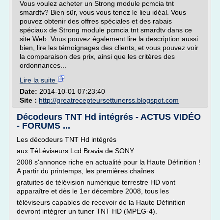
Vous voulez acheter un Strong module pcmcia tnt
smardtv? Bien sûr, vous vous tenez le lieu idéal. Vous
pouvez obtenir des offres spéciales et des rabais
spéciaux de Strong module pcmcia tnt smardtv dans ce
site Web. Vous pouvez également lire la description aussi
bien, lire les témoignages des clients, et vous pouvez voir
la comparaison des prix, ainsi que les critères des
ordonnances...
Lire la suite
Date:
2014-10-01 07:23:40
Site :
http://greatrecepteursettunerss.blogspot.com
Décodeurs TNT Hd intégrés - ACTUS VIDÉO
- FORUMS ...
Les décodeurs TNT Hd intégrés
aux TéLéviseurs Lcd Bravia de SONY
2008 s'annonce riche en actualité pour la Haute Définition !
A partir du printemps, les premières chaînes
gratuites de télévision numérique terrestre HD vont
apparaître et dès le 1er décembre 2008, tous les
téléviseurs capables de recevoir de la Haute Définition
devront intégrer un tuner TNT HD (MPEG-4).