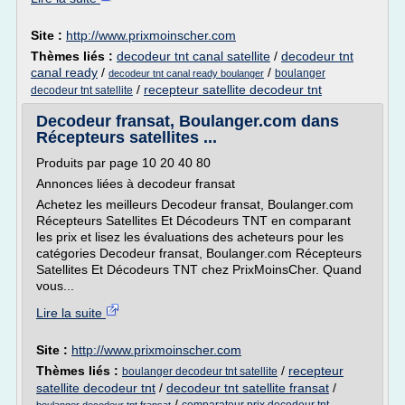
Site :
http://www.prixmoinscher.com
Thèmes liés :
decodeur tnt canal satellite
/
decodeur tnt
canal ready
/
/
boulanger
decodeur tnt canal ready boulanger
/
recepteur satellite decodeur tnt
decodeur tnt satellite
Decodeur fransat, Boulanger.com dans
Récepteurs satellites ...
Produits par page 10 20 40 80
Annonces liées à decodeur fransat
Achetez les meilleurs Decodeur fransat, Boulanger.com
Récepteurs Satellites Et Décodeurs TNT en comparant
les prix et lisez les évaluations des acheteurs pour les
catégories Decodeur fransat, Boulanger.com Récepteurs
Satellites Et Décodeurs TNT chez PrixMoinsCher. Quand
vous...
Lire la suite
Site :
http://www.prixmoinscher.com
Thèmes liés :
/
recepteur
boulanger decodeur tnt satellite
satellite decodeur tnt
/
decodeur tnt satellite fransat
/
/