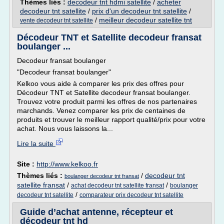
Thèmes liés :
decodeur tnt hdmi satellite
/
acheter
decodeur tnt satellite
/
prix d'un decodeur tnt satellite
/
/
meilleur decodeur satellite tnt
vente decodeur tnt satellite
Décodeur TNT et Satellite decodeur fransat
boulanger ...
Decodeur fransat boulanger
"Decodeur fransat boulanger"
Kelkoo vous aide à comparer les prix des offres pour
Décodeur TNT et Satellite decodeur fransat boulanger.
Trouvez votre produit parmi les offres de nos partenaires
marchands. Venez comparer les prix de centaines de
produits et trouver le meilleur rapport qualité/prix pour votre
achat. Nous vous laissons la...
Lire la suite
Site :
http://www.kelkoo.fr
Thèmes liés :
/
decodeur tnt
boulanger decodeur tnt fransat
satellite fransat
/
/
achat decodeur tnt satellite fransat
boulanger
/
decodeur tnt satellite
comparateur prix decodeur tnt satellite
Guide d’achat antenne, récepteur et
décodeur tnt hd