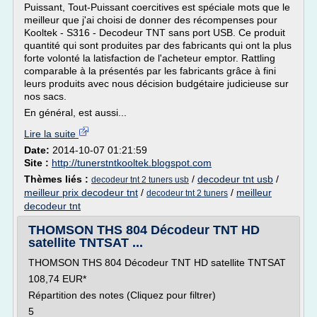
Puissant, Tout-Puissant coercitives est spéciale mots que le
meilleur que j'ai choisi de donner des récompenses pour
Kooltek - S316 - Decodeur TNT sans port USB. Ce produit
quantité qui sont produites par des fabricants qui ont la plus
forte volonté la latisfaction de l'acheteur emptor. Rattling
comparable à la présentés par les fabricants grâce à fini
leurs produits avec nous décision budgétaire judicieuse sur
nos sacs.
En général, est aussi...
Lire la suite
Date:
2014-10-07 01:21:59
Site :
http://tunerstntkooltek.blogspot.com
Thèmes liés :
/
decodeur tnt usb
/
decodeur tnt 2 tuners usb
meilleur prix decodeur tnt
/
/
meilleur
decodeur tnt 2 tuners
decodeur tnt
THOMSON THS 804 Décodeur TNT HD
satellite TNTSAT ...
THOMSON THS 804 Décodeur TNT HD satellite TNTSAT
108,74 EUR*
Répartition des notes (Cliquez pour filtrer)
5