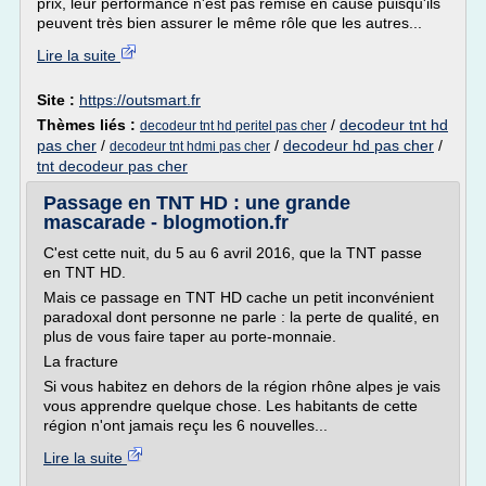
prix, leur performance n'est pas remise en cause puisqu'ils
peuvent très bien assurer le même rôle que les autres...
Lire la suite
Site :
https://outsmart.fr
Thèmes liés :
/
decodeur tnt hd
decodeur tnt hd peritel pas cher
pas cher
/
/
decodeur hd pas cher
/
decodeur tnt hdmi pas cher
tnt decodeur pas cher
Passage en TNT HD : une grande
mascarade - blogmotion.fr
C'est cette nuit, du 5 au 6 avril 2016, que la TNT passe
en TNT HD.
Mais ce passage en TNT HD cache un petit inconvénient
paradoxal dont personne ne parle : la perte de qualité, en
plus de vous faire taper au porte-monnaie.
La fracture
Si vous habitez en dehors de la région rhône alpes je vais
vous apprendre quelque chose. Les habitants de cette
région n'ont jamais reçu les 6 nouvelles...
Lire la suite