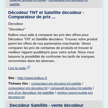
comparateur prix decodeur tnt
boulanger decodeur tnt fransat
satellite
Décodeur TNT et Satellite decodeur -
Comparateur de prix ...
Decodeur
"Decodeur"
Kelkoo vous aide à comparer les prix des offres pour
Décodeur TNT et Satellite decodeur. Trouvez votre produit
parmi les offres de nos partenaires marchands. Venez
comparer les prix de centaines de produits et trouver le
meilleur rapport qualité/prix pour votre achat. Nous vous
laissons la possibilité de confronter les tarifs de marques
renommées dans les diverses...
Lire la suite
Site :
http://www.kelkoo.fr
Thèmes liés :
/
comparateur prix decodeur tnt satellite
/
/
comparateur prix decodeur tnt
comparatif decodeur tnt satellite
prix d'un decodeur tnt satellite
/
meilleur rapport qualite prix
decodeur tnt
Decodeur Satellite - vente decodeur