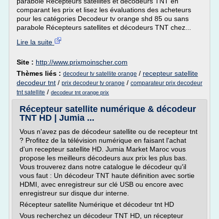
parabole Récepteurs satellites et décodeurs TNT en
comparant les prix et lisez les évaluations des acheteurs
pour les catégories Decodeur tv orange shd 85 ou sans
parabole Récepteurs satellites et décodeurs TNT chez...
Lire la suite
Site :
http://www.prixmoinscher.com
Thèmes liés :
/
recepteur satellite
decodeur tv satellite orange
decodeur tnt
/
/
prix decodeur tv orange
comparateur prix decodeur
/
tnt satellite
decodeur tnt orange prix
Récepteur satellite numérique & décodeur
TNT HD | Jumia ...
Vous n'avez pas de décodeur satellite ou de recepteur tnt
? Profitez de la télévision numérique en faisant l'achat
d'un recepteur satellite HD. Jumia Market Maroc vous
propose les meilleurs décodeurs aux prix les plus bas.
Vous trouverez dans notre catalogue le décodeur qu'il
vous faut : Un décodeur TNT haute définition avec sortie
HDMI, avec enregistreur sur clé USB ou encore avec
enregistreur sur disque dur interne.
Récepteur satellite Numérique et décodeur tnt HD
Vous recherchez un décodeur TNT HD, un récepteur