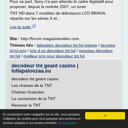
Pour sa part, Sony n'a pas attendu le cadre législatif pour
proposer, depuis la rentrée 2007, un tuner
TNT HD dans 7 modèles de téléviseurs LCD BRAVIA,
répartis sur les séries X et...
Lire la suite
Site :
http://forum.magazinevideo.com
Thèmes liés :
television decodeur tnt hd integre
/
decodeur
/
prix d un decodeur tnt hd
/
nouveau decodeur
tnt hd sony
tnt hd
/
meilleur prix pour decodeur tnt hd
decodeur tnt geant casino |
lollapaloozaa.eu
decodeur tnt geant casino
Les chaines de la TNT
Chaines Gratuites
La couverture de la TNT
Recevoir la TNT
Quand on a une télévision avec TNT intégrée
En poursuivant votre navigation sur ce site, vous acceptez
X
Quand on a une télévision et un adaptateur TNT
l'utilisation de cookies pour vous proposer des contenus et
services adaptés à vos centres d'intérêts.
En savoir plus
Les vidéos didactiques sur la TNT