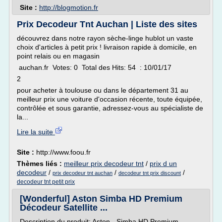
Site :
http://blogmotion.fr
Prix Decodeur Tnt Auchan | Liste des sites
découvrez dans notre rayon sèche-linge hublot un vaste
choix d'articles à petit prix ! livraison rapide à domicile, en
point relais ou en magasin
auchan.fr Votes: 0 Total des Hits: 54 : 10/01/17
2
pour acheter à toulouse ou dans le département 31 au
meilleur prix une voiture d'occasion récente, toute équipée,
contrôlée et sous garantie, adressez-vous au spécialiste de
la...
Lire la suite
Site :
http://www.foou.fr
Thèmes liés :
meilleur prix decodeur tnt
/
prix d un
decodeur
/
/
/
prix decodeur tnt auchan
decodeur tnt prix discount
decodeur tnt petit prix
[Wonderful] Aston Simba HD Premium
Décodeur Satellite ...
Description du produit: Aston - Simba HD Premium