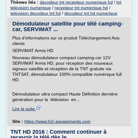
Thèmes liés :
decodeur tnt recepteur numerique hd
/
tnt
television numerique
/
recepteur tnt numerique hd
/
television decodeur tnt hd
/
decodeur tnt hd numerique
Démodulateur satellite pour télé camping-
car, SERVIMAT ...
Plus d'informations sur ce produit Téléchargement Avis
clients
SERVIMAT Armis HD.
Nouveau démodulateur compact camping-car 12V
SERVIMAT Armis HD, pour réception des nouveaux
signaux satellite et réception de la TNT gratuite via
TNTSAT, démodulateur 100% compatible numérique full
HD.
Démodulateur ultra compact Haute Définition dernière
génération pour la télévision en...
Lire la suite
Site :
https://www.h2r-equipements.com
TNT HD 2016 : Comment continuer à
recevoir la télé dès le ...