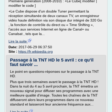
Première génération (2008-2010) : +Le Cube[ modifier |
modifier le code ]
+Le Cube dispose d'un double Tuner permettant la
réception simultanée de deux canaux TV, un enregistreur
vidéo haute définition via son disque dur intégré de 320 Go
, la fonction de contrôle du direct ou « Time Shifting »,
l'accès aux services Internet en ligne de Canal+ ou
Canalsat , tels que la...
Lire la suite
Date:
2017-06-29 06:37:50
Site :
https://fr.wikipedia.org
Passage à la TNT HD le 5 avril : ce qu’il
faut savoir ...
Le point en questions-réponses sur le passage à la TNT
HD.
Plus que trois semaines avant le passage à la TNT HD !
Dans la nuit du 4 au 5 avril prochain, la TNT émettra un
nouveau signal pour diffuser ses programmes avec une
meilleure qualité d'image. Toutes les chaînes de la TNT
diffuseront alors leurs programmes dans ce nouveau
standard et laisseront leur ancienne fréquence aux...
Lire la suite