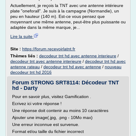
Actuellement, je reçois la TNT avec une antenne intérieure
plate "oneforall". Je suis à la campagne (Normandie), un
peu en hauteur (140 m). Est-ce vous pensez que
moyennant une même antenne, peut-être plus puissante ou
adaptée dans la même marque, je...
Lire la suite
Site :
https://forum.recevoirlatnt.fr
Thèmes liés :
decodeur tnt hd avec antenne interieure
/
decodeur tnt avec antenne interieure
/
decodeur tnt hd avec
antenne rateau
/
decodeur tnt hd avec antenne
/
nouveau
decodeur tnt hd 2016
Forum STRONG SRT8114: Décodeur TNT
hd - Darty
Pour en savoir plus, visitez Gamification .
Ecrivez ici votre réponse !
Une réponse doit contenir au moins 10 caractères
Ajouter une image(.jpg, .png - 10Mo max)
Une erreur inconnue est survenue.
Format et/ou taille du fichier incorrect