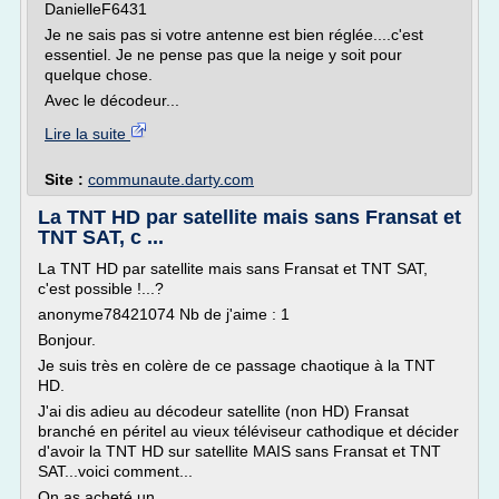
DanielleF6431
Je ne sais pas si votre antenne est bien réglée....c'est
essentiel. Je ne pense pas que la neige y soit pour
quelque chose.
Avec le décodeur...
Lire la suite
Site :
communaute.darty.com
La TNT HD par satellite mais sans Fransat et
TNT SAT, c ...
La TNT HD par satellite mais sans Fransat et TNT SAT,
c'est possible !...?
anonyme78421074 Nb de j'aime : 1
Bonjour.
Je suis très en colère de ce passage chaotique à la TNT
HD.
J'ai dis adieu au décodeur satellite (non HD) Fransat
branché en péritel au vieux téléviseur cathodique et décider
d'avoir la TNT HD sur satellite MAIS sans Fransat et TNT
SAT...voici comment...
On as acheté un...