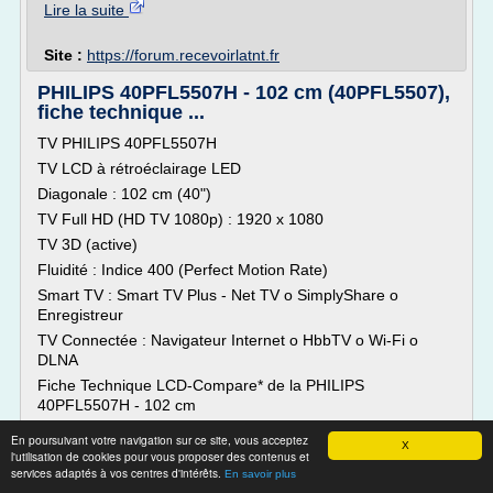
Lire la suite
Site :
https://forum.recevoirlatnt.fr
PHILIPS 40PFL5507H - 102 cm (40PFL5507),
fiche technique ...
TV PHILIPS 40PFL5507H
TV LCD à rétroéclairage LED
Diagonale : 102 cm (40")
TV Full HD (HD TV 1080p) : 1920 x 1080
TV 3D (active)
Fluidité : Indice 400 (Perfect Motion Rate)
Smart TV : Smart TV Plus - Net TV o SimplyShare o
Enregistreur
TV Connectée : Navigateur Internet o HbbTV o Wi-Fi o
DLNA
Fiche Technique LCD-Compare* de la PHILIPS
40PFL5507H - 102 cm
Présentation de la TV PHILIPS...
En poursuivant votre navigation sur ce site, vous acceptez
X
l'utilisation de cookies pour vous proposer des contenus et
Lire la suite
services adaptés à vos centres d'intérêts.
En savoir plus