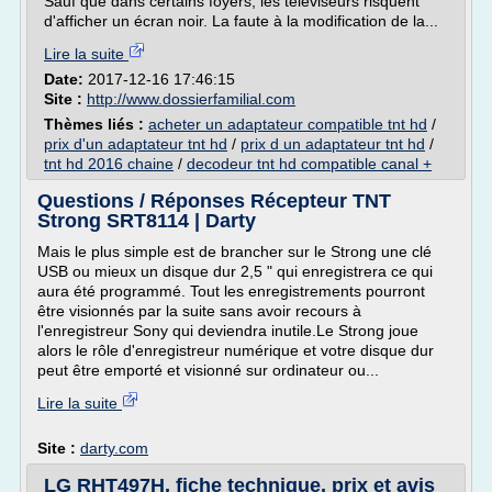
Sauf que dans certains foyers, les téléviseurs risquent
d'afficher un écran noir. La faute à la modification de la...
Lire la suite
Date:
2017-12-16 17:46:15
Site :
http://www.dossierfamilial.com
Thèmes liés :
acheter un adaptateur compatible tnt hd
/
prix d'un adaptateur tnt hd
/
prix d un adaptateur tnt hd
/
tnt hd 2016 chaine
/
decodeur tnt hd compatible canal +
Questions / Réponses Récepteur TNT
Strong SRT8114 | Darty
Mais le plus simple est de brancher sur le Strong une clé
USB ou mieux un disque dur 2,5 " qui enregistrera ce qui
aura été programmé. Tout les enregistrements pourront
être visionnés par la suite sans avoir recours à
l'enregistreur Sony qui deviendra inutile.Le Strong joue
alors le rôle d'enregistreur numérique et votre disque dur
peut être emporté et visionné sur ordinateur ou...
Lire la suite
Site :
darty.com
LG RHT497H, fiche technique, prix et avis