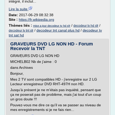
intégré, il inclut...
Lire la suite
Date:
2017-06-29 08:32:38
Site :
https://fr.wikipedia.org
Thèmes liés :
/
/
decodeur tv hd sfr
mise a jour decodeur tv hd sfr
/
decodeur tnt canal plus hd
/
decodeur tv
decodeur tv tnt sfr
tnt sat hd
GRAVEURS DVD LG NON HD - Forum
Recevoir la TNT
GRAVEURS DVD LG NON HD
MICHELB02 Nb de j'aime : 0
dans Archives
Bonjour,
Mes 2 TV sont compatibles HD - j'enregistre sur 2 LG
Lecteur enregistreur DVD RHT-497H non HD.
Jusqu'à présent je ne m'étais pas inquiété, pensant que
ça ne poserait pas de problème, mais j'ai tout d'un coup
un gros doute !!!
Pouvez-vous me dire ce qu'il va se passer au niveau de
mes enregistrements si je ne fais rien...