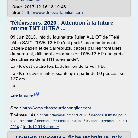
Date:
2017-12-16 18:10:43
Site :
http://www.dossierfamilial.com
Téléviseurs. 2020 : Attention à la future
norme TNT ULTRA ...
09 Juin 2016. Info du journaliste Julien ALLIOT de "Télé
câble SAT" : "DVB-T2 HD c'est parti ! Les émetteurs de
Baden-Baden et de Sarrebruck, captés par les frontaliers
du nord-est, diffusent désormais en DVB-T2 HD une partie
des chaînes de la TNT allemande".
La 4K c'est quatre fois la définition de la Full HD.
La 4K ne devient intéressante qu'à partir de 50 pouces, soit
127 cm.
La...
Lire la suite
Site :
http://www.chasseurdesanglier.com
Thèmes liés :
/
choisir decodeur tnt hd 2016
decodeur tnt hd pour
/
/
tele ancienne
acheter decodeur tnt sat hd
meilleur decodeur tnt hd
/
tnt hd 2016 chaine
2016
TOSHIBA DVR-80KF, fiche technique, prix