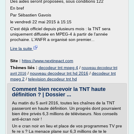
Des aides seront proposées, sous conditions 122
En bref
Par Sébastien Gavois
le vendredi 22 mai 2015 à 15:15
C'est déjà officiel depuis plusieurs mois : la TNT sera
uniquement diffusée en MPEG-4 à partir de l'année
prochaine. L'ANFR a organisé son premier...
Lire la suite
Site :
https://www.nextinpact.com
Thèmes liés :
decodeur tnt mpeg 4
/
nouveau decodeur tnt
/
nouveau decodeur tnt hd 2016
/
decodeur tnt
avril 2016
mpeg 2
/
television decodeur tnt hd
Comment bien recevoir la TNT haute
définition ? | Dossier ...
Au matin du 5 avril 2016, toutes les chaînes de la TNT
passeront en haute définition. Un progrès dont pourraient
bien être privés 6,3 millions de téléviseurs. Nos conseils
anti-écran noir !
Un e cran noir en lieu et place de vos programmes TV pre
fe re s ? La menace plane sur 6,3 millions de te le