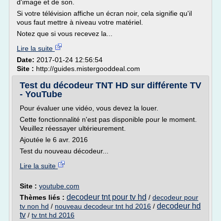
d'image et de son.
Si votre télévision affiche un écran noir, cela signifie qu'il
vous faut mettre à niveau votre matériel.
Notez que si vous recevez la...
Lire la suite
Date:
2017-01-24 12:56:54
Site :
http://guides.mistergooddeal.com
Test du décodeur TNT HD sur différente TV
- YouTube
Pour évaluer une vidéo, vous devez la louer.
Cette fonctionnalité n'est pas disponible pour le moment.
Veuillez réessayer ultérieurement.
Ajoutée le 6 avr. 2016
Test du nouveau décodeur...
Lire la suite
Site :
youtube.com
decodeur tnt pour tv hd
Thèmes liés :
/
decodeur pour
decodeur hd
tv non hd
/
nouveau decodeur tnt hd 2016
/
tv
/
tv tnt hd 2016