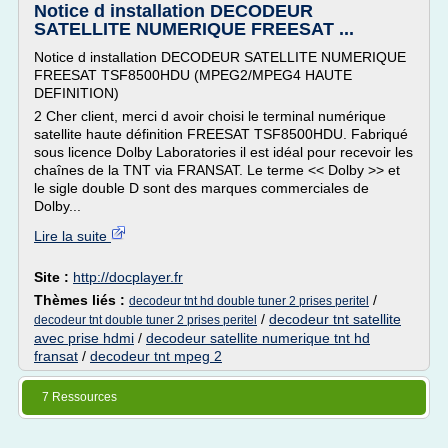
Notice d installation DECODEUR
SATELLITE NUMERIQUE FREESAT ...
Notice d installation DECODEUR SATELLITE NUMERIQUE
FREESAT TSF8500HDU (MPEG2/MPEG4 HAUTE
DEFINITION)
2 Cher client, merci d avoir choisi le terminal numérique
satellite haute définition FREESAT TSF8500HDU. Fabriqué
sous licence Dolby Laboratories il est idéal pour recevoir les
chaînes de la TNT via FRANSAT. Le terme << Dolby >> et
le sigle double D sont des marques commerciales de
Dolby...
Lire la suite
Site :
http://docplayer.fr
Thèmes liés :
/
decodeur tnt hd double tuner 2 prises peritel
/
decodeur tnt satellite
decodeur tnt double tuner 2 prises peritel
avec prise hdmi
/
decodeur satellite numerique tnt hd
fransat
/
decodeur tnt mpeg 2
7 Ressources