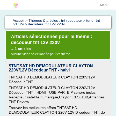
Menu
Accueil
>
Thèmes & articles : tnt recepteur
>
tuner tnt
hd 12v
>
decodeur tnt 12v 220v
Articles sélectionnés pour le thème :
decodeur tnt 12v 220v
1 articles
→
Aucune vidéo sélectionnée pour ce thème
$TNTSAT HD DEMODULATEUR CLAYTON
220V/12V Décodeur TNT - haivl
TNTSAT HD DEMODULATEUR CLAYTON 220V/12V
Décodeur TNT
TNTSAT HD DEMODULATEUR CLAYTON 220V/12V
Décodeur TNT - HDMI - USB PVR- BIP sonore inclus
Récepteur satellite numérique,Clayton,CLS310B,Antennes
TNT Review
Trouvez les meilleures offres TNTSAT-HD-
DEMODULATEUR-CLAYTON-220V-12V-D-codeur-TNT. de