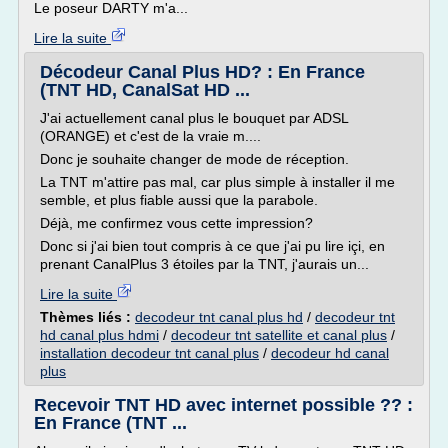
Le poseur DARTY m'a...
Lire la suite
Décodeur Canal Plus HD? : En France
(TNT HD, CanalSat HD ...
J'ai actuellement canal plus le bouquet par ADSL
(ORANGE) et c'est de la vraie m....
Donc je souhaite changer de mode de réception.
La TNT m'attire pas mal, car plus simple à installer il me
semble, et plus fiable aussi que la parabole.
Déjà, me confirmez vous cette impression?
Donc si j'ai bien tout compris à ce que j'ai pu lire içi, en
prenant CanalPlus 3 étoiles par la TNT, j'aurais un...
Lire la suite
Thèmes liés :
decodeur tnt canal plus hd
/
decodeur tnt
hd canal plus hdmi
/
decodeur tnt satellite et canal plus
/
installation decodeur tnt canal plus
/
decodeur hd canal
plus
Recevoir TNT HD avec internet possible ?? :
En France (TNT ...