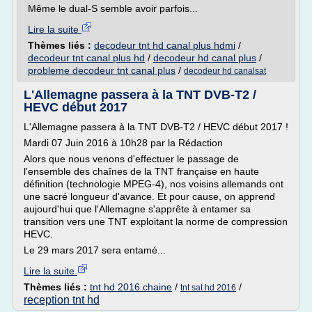
Même le dual-S semble avoir parfois...
Lire la suite
Thèmes liés :
decodeur tnt hd canal plus hdmi
/
decodeur tnt canal plus hd
/
decodeur hd canal plus
/
probleme decodeur tnt canal plus
/
decodeur hd canalsat
L'Allemagne passera à la TNT DVB-T2 /
HEVC début 2017
L'Allemagne passera à la TNT DVB-T2 / HEVC début 2017 !
Mardi 07 Juin 2016 à 10h28 par la Rédaction
Alors que nous venons d'effectuer le passage de
l'ensemble des chaînes de la TNT française en haute
définition (technologie MPEG-4), nos voisins allemands ont
une sacré longueur d'avance. Et pour cause, on apprend
aujourd'hui que l'Allemagne s'apprête à entamer sa
transition vers une TNT exploitant la norme de compression
HEVC.
Le 29 mars 2017 sera entamé...
Lire la suite
Thèmes liés :
tnt hd 2016 chaine
/
/
tnt sat hd 2016
reception tnt hd