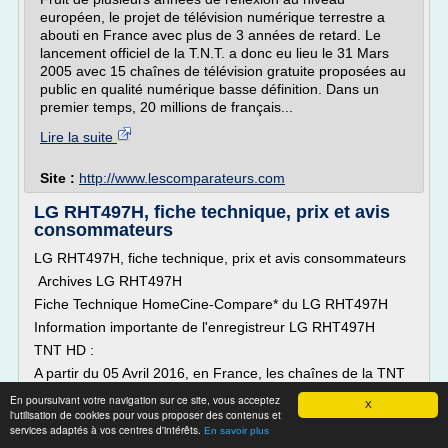
européen, le projet de télévision numérique terrestre a
abouti en France avec plus de 3 années de retard. Le
lancement officiel de la T.N.T. a donc eu lieu le 31 Mars
2005 avec 15 chaînes de télévision gratuite proposées au
public en qualité numérique basse définition. Dans un
premier temps, 20 millions de français...
Lire la suite
Site :
http://www.lescomparateurs.com
LG RHT497H, fiche technique, prix et avis
consommateurs
LG RHT497H, fiche technique, prix et avis consommateurs
Archives LG RHT497H
Fiche Technique HomeCine-Compare* du LG RHT497H
Information importante de l'enregistreur LG RHT497H
TNT HD :
A partir du 05 Avril 2016, en France, les chaînes de la TNT
sont émises dans un format NON compatible avec le LG
En poursuivant votre navigation sur ce site, vous acceptez
X
RHT497H.
l'utilisation de cookies pour vous proposer des contenus et
services adaptés à vos centres d'intérêts.
Cet appareil est compatible avec le format MPEG2 (utilisé
En savoir plus