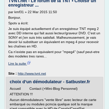
TVNT.net - Le forum de la TNT • Choisir un
enregistreur ...
par kmf31 » 22 Mar 2015 11:50
Bonjour,
Spotv a écrit:
Je suis équipé actuellement d'un enregistreur TNT mpeg 2
avec DD interne qui fait aussi lecteur/graveur DVD. C'est un
SONY et j'en suis très satisfait. Malheureusement, je vais
devoir lui substituer un équivalent en mpeg 4 pour recevoir
les chaînes en HD.
Ca n'existe pas en equivalent pour "mpeg4" (sauf peut-etre
des modeles tres rares...
Lire la suite
Site :
http://www.tvnt.net
choix d’un démodulateur - Satbuster.fr
Accueil Contact (+Mini-Blog Personnel)
ATTENTION !!!
Aucun démodulateurs "vente libre" avec lecteur de carte
embarqué ou modules pcmcia quelque soit la marque
n'est compatible avec la HD de Canal+/CanalSat.