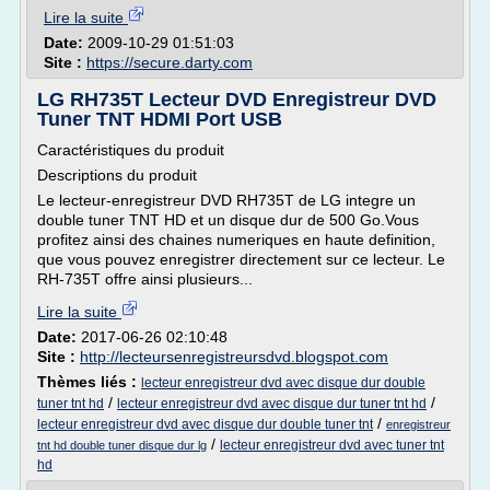
Lire la suite
Date:
2009-10-29 01:51:03
Site :
https://secure.darty.com
LG RH735T Lecteur DVD Enregistreur DVD
Tuner TNT HDMI Port USB
Caractéristiques du produit
Descriptions du produit
Le lecteur-enregistreur DVD RH735T de LG integre un
double tuner TNT HD et un disque dur de 500 Go.Vous
profitez ainsi des chaines numeriques en haute definition,
que vous pouvez enregistrer directement sur ce lecteur. Le
RH-735T offre ainsi plusieurs...
Lire la suite
Date:
2017-06-26 02:10:48
Site :
http://lecteursenregistreursdvd.blogspot.com
Thèmes liés :
lecteur enregistreur dvd avec disque dur double
/
/
tuner tnt hd
lecteur enregistreur dvd avec disque dur tuner tnt hd
/
lecteur enregistreur dvd avec disque dur double tuner tnt
enregistreur
/
lecteur enregistreur dvd avec tuner tnt
tnt hd double tuner disque dur lg
hd