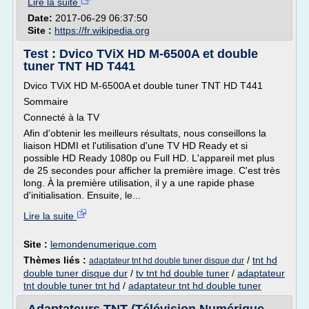
Lire la suite
Date:
2017-06-29 06:37:50
Site :
https://fr.wikipedia.org
Test : Dvico TViX HD M-6500A et double
tuner TNT HD T441
Dvico TViX HD M-6500A et double tuner TNT HD T441
Sommaire
Connecté à la TV
Afin d'obtenir les meilleurs résultats, nous conseillons la
liaison HDMI et l'utilisation d'une TV HD Ready et si
possible HD Ready 1080p ou Full HD. L'appareil met plus
de 25 secondes pour afficher la première image. C'est très
long. À la première utilisation, il y a une rapide phase
d'initialisation. Ensuite, le...
Lire la suite
Site :
lemondenumerique.com
Thèmes liés :
/
tnt hd
adaptateur tnt hd double tuner disque dur
double tuner disque dur
/
tv tnt hd double tuner
/
adaptateur
tnt double tuner tnt hd
/
adaptateur tnt hd double tuner