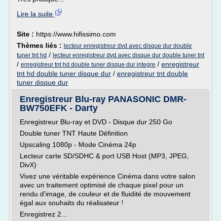
Lire la suite
Site :
https://www.hifissimo.com
Thèmes liés :
lecteur enregistreur dvd avec disque dur double
/
tuner tnt hd
lecteur enregistreur dvd avec disque dur double tuner tnt
/
/
enregistreur
enregistreur tnt hd double tuner disque dur integre
tnt hd double tuner disque dur
/
enregistreur tnt double
tuner disque dur
Enregistreur Blu-ray PANASONIC DMR-
BW750EFK - Darty
Enregistreur Blu-ray et DVD - Disque dur 250 Go
Double tuner TNT Haute Définition
Upscaling 1080p - Mode Cinéma 24p
Lecteur carte SD/SDHC & port USB Host (MP3, JPEG,
DivX)
Vivez une véritable expérience Cinéma dans votre salon
avec un traitement optimisé de chaque pixel pour un
rendu d'image, de couleur et de fluidité de mouvement
égal aux souhaits du réalisateur !
Enregistrez 2...