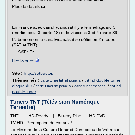
Plus de détails ici
En France avec canal+/canalsat il y a le médiaguard 3
(merlin, séca 3, carte 18) et le viaccess 3 et 4 (carte 39)
L'abonnement à canal+/canalsat se défini en 2 modes :
(SAT et TNT)
SAT : En...
Lire la suite
Site :
http://satbuster.fr
Thèmes liés :
/
tnt hd double tuner
carte tuner tnt hd pcmcia
disque dur
/
/
/
tnt hd
carte tuner tnt pcmcia
carte tuner tnt canal
double tuner
Tuners TNT (Télévision Numérique
Terrestre)
TNT | HD-Ready | Blu-ray Disc | HD DVD
TV HD : Préemption de canaux !
Le Ministre de la Culture Renaud Donnedieu de Vabres a