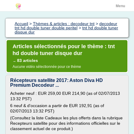
Menu
Accueil
>
Thèmes & articles : decodeur tnt
>
decodeur
tnt hd double tuner double peritel
>
tnt hd double tuner
disque dur
Articles sélectionnés pour le thème : tnt
hd double tuner disque dur
83 articles
→
Aucune vidéo sélectionnée pour ce thème
Récepteurs satellite 2017: Aston Diva HD
Premium Decodeur ...
Acheter neuf : EUR 259,00 EUR 214,90 (as of 02/07/2013
13:32 PST)
6 neuf & d'occasion a partir de EUR 192,91 (as of
02/07/2013 13:32 PST)
(Consultez la liste Cadeaux les plus offerts dans la rubrique
Recepteurs satellite pour des informations officielles sur le
classement actuel de ce produit.)