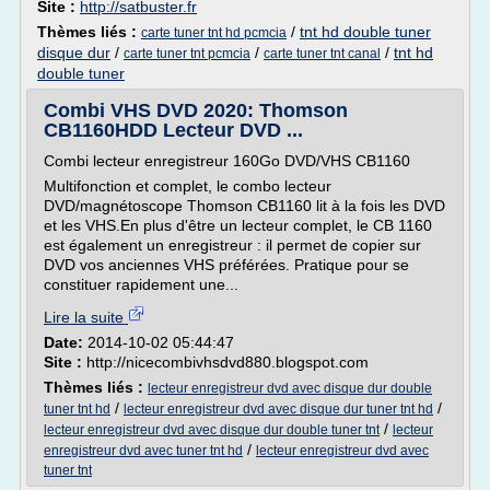
Site :
http://satbuster.fr
Thèmes liés :
/
tnt hd double tuner
carte tuner tnt hd pcmcia
disque dur
/
/
/
tnt hd
carte tuner tnt pcmcia
carte tuner tnt canal
double tuner
Combi VHS DVD 2020: Thomson
CB1160HDD Lecteur DVD ...
Combi lecteur enregistreur 160Go DVD/VHS CB1160
Multifonction et complet, le combo lecteur
DVD/magnétoscope Thomson CB1160 lit à la fois les DVD
et les VHS.En plus d'être un lecteur complet, le CB 1160
est également un enregistreur : il permet de copier sur
DVD vos anciennes VHS préférées. Pratique pour se
constituer rapidement une...
Lire la suite
Date:
2014-10-02 05:44:47
Site :
http://nicecombivhsdvd880.blogspot.com
Thèmes liés :
lecteur enregistreur dvd avec disque dur double
/
/
tuner tnt hd
lecteur enregistreur dvd avec disque dur tuner tnt hd
/
lecteur enregistreur dvd avec disque dur double tuner tnt
lecteur
/
enregistreur dvd avec tuner tnt hd
lecteur enregistreur dvd avec
tuner tnt