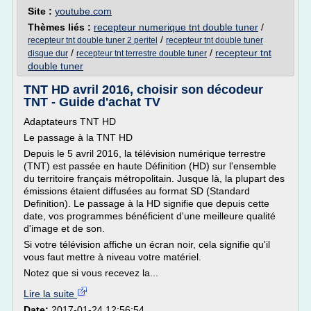
Site :
youtube.com
Thèmes liés :
recepteur numerique tnt double tuner
/
/
recepteur tnt double tuner 2 peritel
recepteur tnt double tuner
/
/
recepteur tnt
disque dur
recepteur tnt terrestre double tuner
double tuner
TNT HD avril 2016, choisir son décodeur
TNT - Guide d'achat TV
Adaptateurs TNT HD
Le passage à la TNT HD
Depuis le 5 avril 2016, la télévision numérique terrestre
(TNT) est passée en haute Définition (HD) sur l'ensemble
du territoire français métropolitain. Jusque là, la plupart des
émissions étaient diffusées au format SD (Standard
Definition). Le passage à la HD signifie que depuis cette
date, vos programmes bénéficient d'une meilleure qualité
d'image et de son.
Si votre télévision affiche un écran noir, cela signifie qu'il
vous faut mettre à niveau votre matériel.
Notez que si vous recevez la...
Lire la suite
Date:
2017-01-24 12:56:54