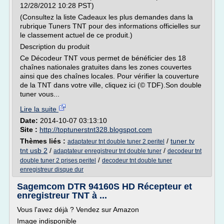
12/28/2012 10:28 PST)
(Consultez la liste Cadeaux les plus demandes dans la
rubrique Tuners TNT pour des informations officielles sur
le classement actuel de ce produit.)
Description du produit
Ce Décodeur TNT vous permet de bénéficier des 18
chaînes nationales gratuites dans les zones couvertes
ainsi que des chaînes locales. Pour vérifier la couverture
de la TNT dans votre ville, cliquez ici (© TDF).Son double
tuner vous...
Lire la suite
Date:
2014-10-07 03:13:10
Site :
http://toptunerstnt328.blogspot.com
Thèmes liés :
/
tuner tv
adaptateur tnt double tuner 2 peritel
tnt usb 2
/
/
adaptateur enregistreur tnt double tuner
decodeur tnt
/
double tuner 2 prises peritel
decodeur tnt double tuner
enregistreur disque dur
Sagemcom DTR 94160S HD Récepteur et
enregistreur TNT à ...
Vous l'avez déjà ? Vendez sur Amazon
Image indisponible