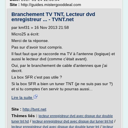
Site :
http://guides.mistergooddeal.com
Branchement TV TNT, Lecteur dvd
enregistreur ... - TVNT.net
par kmf31 » 16 Nov 2013 21:58
Micro25 a écrit:
Merci de ta réponse.
Pas sur d'avoir tout compris.
Il faut faut que je raccorde ma TV à l'antenne (logique) et
aussi le lecteur dvd (comme c'était avant).
Oui, par le branchement de cable d'antennes que j'ai
decrit.
La box SFR c'est pas utile ?
Si la box SFR a bien un tuner TNT (je ne suis pas sur ?)
et si tu comptes t'en servir tu pourras aussi...
Lire la suite
Site :
http://tvnt.net
Thèmes liés :
lecteur enregistreur dvd avec disque dur double
/
/
tuner tnt hd
lecteur enregistreur dvd avec disque dur tuner tnt hd
/
lecteur enregistreur dvd avec disque dur double tuner tnt
lecteur