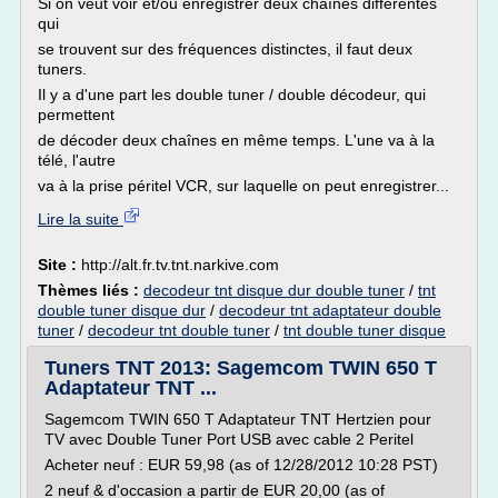
Si on veut voir et/ou enregistrer deux chaînes différentes
qui
se trouvent sur des fréquences distinctes, il faut deux
tuners.
Il y a d'une part les double tuner / double décodeur, qui
permettent
de décoder deux chaînes en même temps. L'une va à la
télé, l'autre
va à la prise péritel VCR, sur laquelle on peut enregistrer...
Lire la suite
Site :
http://alt.fr.tv.tnt.narkive.com
Thèmes liés :
decodeur tnt disque dur double tuner
/
tnt
double tuner disque dur
/
decodeur tnt adaptateur double
tuner
/
decodeur tnt double tuner
/
tnt double tuner disque
Tuners TNT 2013: Sagemcom TWIN 650 T
Adaptateur TNT ...
Sagemcom TWIN 650 T Adaptateur TNT Hertzien pour
TV avec Double Tuner Port USB avec cable 2 Peritel
Acheter neuf : EUR 59,98 (as of 12/28/2012 10:28 PST)
2 neuf & d'occasion a partir de EUR 20,00 (as of