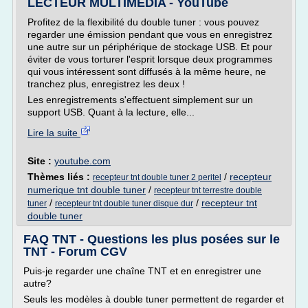
LECTEUR MULTIMÉDIA - YouTube
Profitez de la flexibilité du double tuner : vous pouvez
regarder une émission pendant que vous en enregistrez
une autre sur un périphérique de stockage USB. Et pour
éviter de vous torturer l'esprit lorsque deux programmes
qui vous intéressent sont diffusés à la même heure, ne
tranchez plus, enregistrez les deux !
Les enregistrements s'effectuent simplement sur un
support USB. Quant à la lecture, elle...
Lire la suite
Site :
youtube.com
Thèmes liés :
/
recepteur
recepteur tnt double tuner 2 peritel
numerique tnt double tuner
/
recepteur tnt terrestre double
/
/
recepteur tnt
tuner
recepteur tnt double tuner disque dur
double tuner
FAQ TNT - Questions les plus posées sur le
TNT - Forum CGV
Puis-je regarder une chaîne TNT et en enregistrer une
autre?
Seuls les modèles à double tuner permettent de regarder et