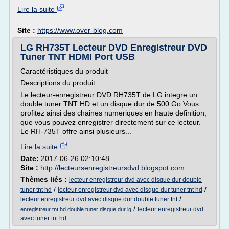
Lire la suite
Site :
https://www.over-blog.com
LG RH735T Lecteur DVD Enregistreur DVD
Tuner TNT HDMI Port USB
Caractéristiques du produit
Descriptions du produit
Le lecteur-enregistreur DVD RH735T de LG integre un
double tuner TNT HD et un disque dur de 500 Go.Vous
profitez ainsi des chaines numeriques en haute definition,
que vous pouvez enregistrer directement sur ce lecteur.
Le RH-735T offre ainsi plusieurs...
Lire la suite
Date:
2017-06-26 02:10:48
Site :
http://lecteursenregistreursdvd.blogspot.com
Thèmes liés :
lecteur enregistreur dvd avec disque dur double
/
/
tuner tnt hd
lecteur enregistreur dvd avec disque dur tuner tnt hd
/
lecteur enregistreur dvd avec disque dur double tuner tnt
/
lecteur enregistreur dvd
enregistreur tnt hd double tuner disque dur lg
avec tuner tnt hd