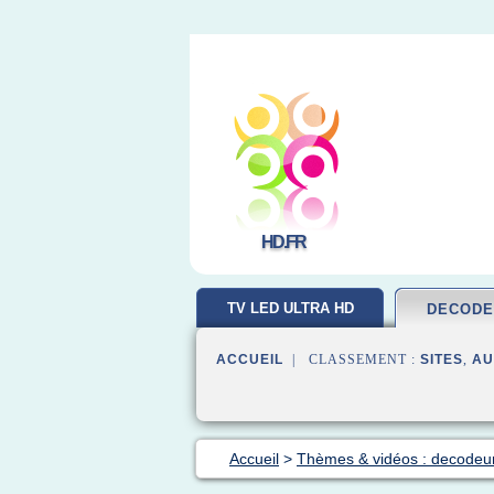
HD.FR
TV LED ULTRA HD
DECODE
ACCUEIL
| CLASSEMENT :
SITES
,
AU
Accueil
>
Thèmes & vidéos : decodeur