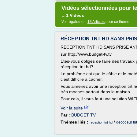
Vidéos sélectionnées pour le
1 Vidéos
→
Voir également
13 Articles
pour ce thème
RÉCEPTION TNT HD SANS PRI
RÉCEPTION TNT HD SANS PRISE A
sur http://www.budget-tv.tv
Êtes-vous obligés de faire des travaux 
réception tnt hd?
Le problème est que le câble et le maté
c'est difficile à cacher.
Vous aimeriez avoir une réception tnt h
très moches partout dans la maison.
Pour cela, il vous faut une solution WIF
Voir la suite
Par :
BUDGET TV
Thèmes liés :
/
decodeur tnt
reception tnt hd