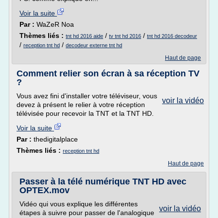
Voir la suite
Par :
WaZeR Noa
Thèmes liés :
/
/
tnt hd 2016 aide
tv tnt hd 2016
tnt hd 2016 decodeur
/
/
reception tnt hd
decodeur externe tnt hd
Haut de page
Comment relier son écran à sa réception TV
?
Vous avez fini d'installer votre téléviseur, vous
voir la vidéo
devez à présent le relier à votre réception
télévisée pour recevoir la TNT et la TNT HD.
Voir la suite
Par :
thedigitalplace
Thèmes liés :
reception tnt hd
Haut de page
Passer à la télé numérique TNT HD avec
OPTEX.mov
Vidéo qui vous explique les différentes
voir la vidéo
étapes à suivre pour passer de l'analogique