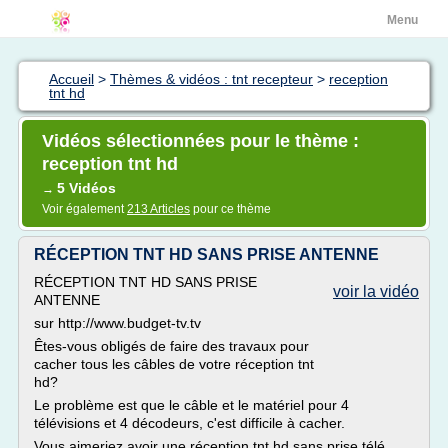
Menu
Accueil
>
Thèmes & vidéos : tnt recepteur
>
reception
tnt hd
Vidéos sélectionnées pour le thème :
reception tnt hd
5 Vidéos
→
Voir également
213 Articles
pour ce thème
RÉCEPTION TNT HD SANS PRISE ANTENNE
RÉCEPTION TNT HD SANS PRISE
voir la vidéo
ANTENNE
sur http://www.budget-tv.tv
Êtes-vous obligés de faire des travaux pour
cacher tous les câbles de votre réception tnt
hd?
Le problème est que le câble et le matériel pour 4
télévisions et 4 décodeurs, c'est difficile à cacher.
Vous aimeriez avoir une réception tnt hd sans prise télé