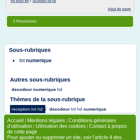
/
hd pour tnt
reception tnt hd
Haut de page
5 Ressources
Sous-rubriques
tnt
numerique
Autres sous-rubriques
decodeur numerique
hd
Thèmes de la sous-rubrique
reception tnt hd
/
decodeur
tnt hd
numerique
Accueil
|
Mentions légales
|
Conditions générales
d'utilisation
|
Utilisation des cookies
|
Contact à propos
de cette page
Pour ajouter ou supprimer un site, voir l'article 4 des