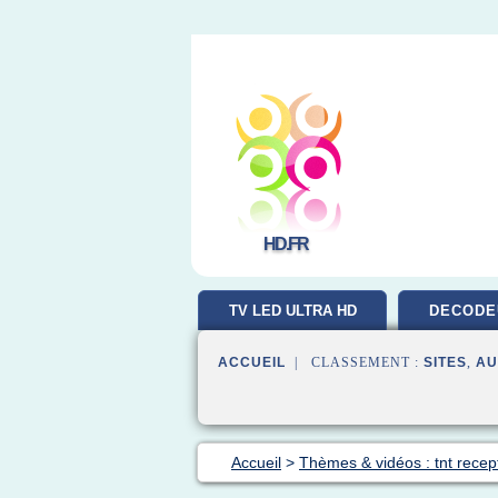
HD.FR
TV LED ULTRA HD
DECODE
ACCUEIL
| CLASSEMENT :
SITES
,
AU
Accueil
>
Thèmes & vidéos : tnt recep