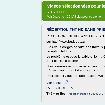
Vidéos sélectionnées pour le
1 Vidéos
→
Voir également
103 Articles
pour ce thème
RÉCEPTION TNT HD SANS PRI
RÉCEPTION TNT HD SANS PRISE A
sur http://www.budget-tv.tv
Êtes-vous obligés de faire des travaux 
réception tnt hd?
Le problème est que le câble et le maté
c'est difficile à cacher.
Vous aimeriez avoir une réception tnt h
très moches partout dans la maison.
Pour cela, il vous faut une solution WIF
Voir la suite
Par :
BUDGET TV
Thèmes liés :
/
decodeur tnt
reception tnt hd