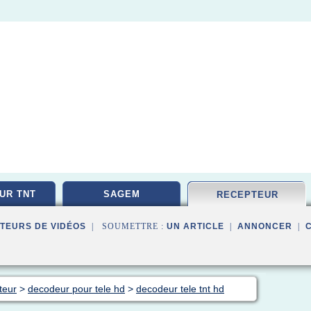
UR TNT
SAGEM
RECEPTEUR
TEURS DE VIDÉOS
| SOUMETTRE :
UN ARTICLE
|
ANNONCER
|
teur
>
decodeur pour tele hd
>
decodeur tele tnt hd