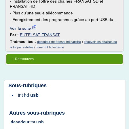
- Installation de l'offre des chaînes FRANSAT SD et
FRANSAT HD
- Plus qu'une seule télécommande
- Enregistrement des programmes grâce au port USB du...
Voir la suite
Par :
EUTELSAT FRANSAT
Thèmes liés :
/
decodeur tnt fransat hd satellite
recevoir les chaines de
/
la tnt par satellite
tuner tnt hd externe
1 Ressources
Sous-rubriques
tnt hd
usb
Autres sous-rubriques
decodeur
tnt
usb