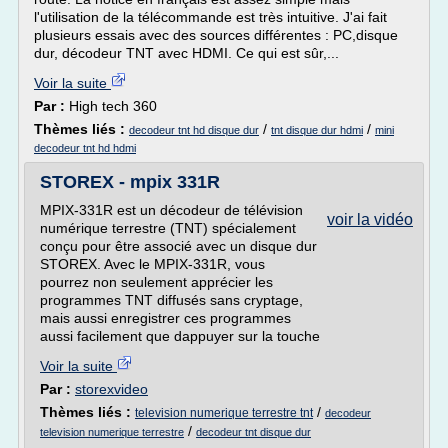
l'utilisation de la télécommande est très intuitive. J'ai fait
plusieurs essais avec des sources différentes : PC,disque
dur, décodeur TNT avec HDMI. Ce qui est sûr,...
Voir la suite
Par :
High tech 360
Thèmes liés :
/
/
decodeur tnt hd disque dur
tnt disque dur hdmi
mini
decodeur tnt hd hdmi
STOREX - mpix 331R
MPIX-331R est un décodeur de télévision
voir la vidéo
numérique terrestre (TNT) spécialement
conçu pour être associé avec un disque dur
STOREX. Avec le MPIX-331R, vous
pourrez non seulement apprécier les
programmes TNT diffusés sans cryptage,
mais aussi enregistrer ces programmes
aussi facilement que dappuyer sur la touche
Voir la suite
Par :
storexvideo
Thèmes liés :
/
television numerique terrestre tnt
decodeur
/
television numerique terrestre
decodeur tnt disque dur