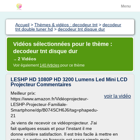
Menu
Accueil
>
Thèmes & vidéos : decodeur tnt
>
decodeur
tnt double tuner hd
>
decodeur tnt disque dur
Vidéos sélectionnées pour le thème :
decodeur tnt disque dur
2 Vidéos
→
Voir également
140 Articles
pour ce thème
LESHP HD 1080P HD 3200 Lumens Led Mini LCD
Projecteur Commentaires
Meilleur prix:
voir la vidéo
https://www.amazon.fr/Vidéoprojecteur-
LESHP-Projecteur-Familiale-
Smartphone/dp/B074SCH6J6/tag=phapedu-
21
Je viens de recevoir ce vidéoprojecteur. J'ai
fait quelques essais et pour l'instant il me
donne entière satisfaction. Il est très facile à mettre en
route. La notice en français est assez simple mais