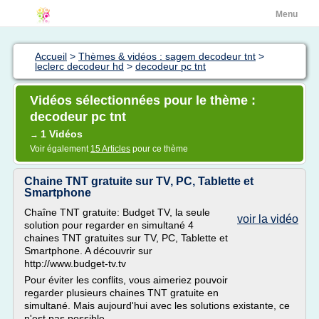
Menu
Accueil
>
Thèmes & vidéos : sagem decodeur tnt
>
leclerc decodeur hd
>
decodeur pc tnt
Vidéos sélectionnées pour le thème :
decodeur pc tnt
1 Vidéos
→
Voir également
15 Articles
pour ce thème
Chaine TNT gratuite sur TV, PC, Tablette et
Smartphone
Chaîne TNT gratuite: Budget TV, la seule
voir la vidéo
solution pour regarder en simultané 4
chaines TNT gratuites sur TV, PC, Tablette et
Smartphone. A découvrir sur
http://www.budget-tv.tv
Pour éviter les conflits, vous aimeriez pouvoir
regarder plusieurs chaines TNT gratuite en
simultané. Mais aujourd'hui avec les solutions existante, ce
n'est pas possible.