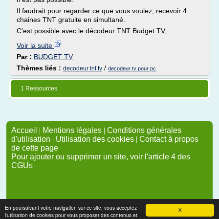
Il faudrait pour regarder ce que vous voulez, recevoir 4
chaines TNT gratuite en simultané.
C'est possible avec le décodeur TNT Budget TV,...
Voir la suite
Par :
BUDGET TV
Thèmes liés :
/
decodeur tnt tv
decodeur tv pour pc
1 Ressources
Accueil
|
Mentions légales
|
Conditions générales
d'utilisation
|
Utilisation des cookies
|
Contact à propos
de cette page
Pour ajouter ou supprimer un site, voir l'article 4 des
CGUs
En poursuivant votre navigation sur ce site, vous acceptez
X
l'utilisation de cookies pour vous proposer des contenus et