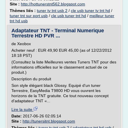
Site :
http://hottunerstnt562.blogspot.com
Thèmes liés :
tuner tv tnt usb 2
/
cle usb tuner tv tnt hd
/
tuner tnt sur port usb
/
cle usb tuner tnt hd
/
meilleur tuner
tnt hd usb
Adaptateur TNT - Terminal Numerique
Terrestre HD PVR ...
de Xeobox
Acheter neuf : EUR 49,90 EUR 45,00 (as of 12/22/2012
18:18 PST)
(Consultez la liste Meilleures ventes Tuners TNT pour des
informations officielles sur le classement actuel de ce
produit.)
Description du produit
Son style élégant black Glossy. Equipé d'un tuner
Terrestre, EasyMedia T9800 HD vous ouvrent les
horizons de la TNT gratuite. Ce tout nouveau concept
d'adaptateur TNT «...
Lire la suite
Date:
2017-06-26 02:05:14
Site :
http://tunersitnt.blogspot.com
Thèmes liés :
tuner tv tnt usb 2
/
adaptateur tnt hd usb
/