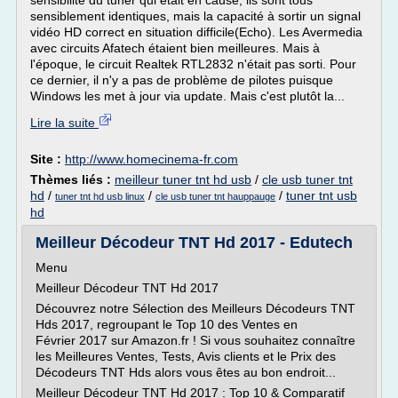
sensibilité du tuner qui était en cause, ils sont tous
sensiblement identiques, mais la capacité à sortir un signal
vidéo HD correct en situation difficile(Echo). Les Avermedia
avec circuits Afatech étaient bien meilleures. Mais à
l'époque, le circuit Realtek RTL2832 n'était pas sorti. Pour
ce dernier, il n'y a pas de problème de pilotes puisque
Windows les met à jour via update. Mais c'est plutôt la...
Lire la suite
Site :
http://www.homecinema-fr.com
Thèmes liés :
meilleur tuner tnt hd usb
/
cle usb tuner tnt
hd
/
/
/
tuner tnt usb
tuner tnt hd usb linux
cle usb tuner tnt hauppauge
hd
Meilleur Décodeur TNT Hd 2017 - Edutech
Menu
Meilleur Décodeur TNT Hd 2017
Découvrez notre Sélection des Meilleurs Décodeurs TNT
Hds 2017, regroupant le Top 10 des Ventes en
Février 2017 sur Amazon.fr ! Si vous souhaitez connaître
les Meilleures Ventes, Tests, Avis clients et le Prix des
Décodeurs TNT Hds alors vous êtes au bon endroit...
Meilleur Décodeur TNT Hd 2017 : Top 10 & Comparatif