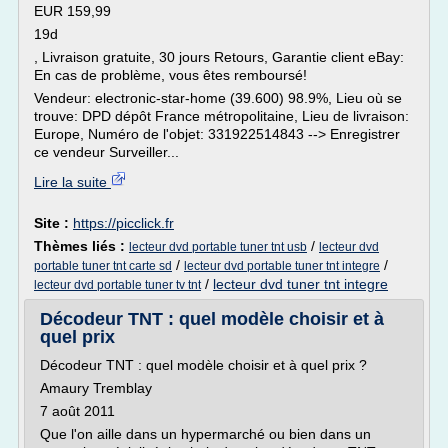
EUR 159,99
19d
, Livraison gratuite, 30 jours Retours, Garantie client eBay:
En cas de problème, vous êtes remboursé!
Vendeur: electronic-star-home (39.600) 98.9%, Lieu où se
trouve: DPD dépôt France métropolitaine, Lieu de livraison:
Europe, Numéro de l'objet: 331922514843 --> Enregistrer
ce vendeur Surveiller...
Lire la suite
Site :
https://picclick.fr
Thèmes liés :
/
lecteur dvd portable tuner tnt usb
lecteur dvd
/
/
portable tuner tnt carte sd
lecteur dvd portable tuner tnt integre
/
lecteur dvd tuner tnt integre
lecteur dvd portable tuner tv tnt
Décodeur TNT : quel modèle choisir et à
quel prix
Décodeur TNT : quel modèle choisir et à quel prix ?
Amaury Tremblay
7 août 2011
Que l'on aille dans un hypermarché ou bien dans un