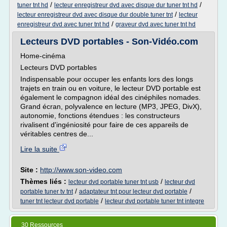
/
/
tuner tnt hd
lecteur enregistreur dvd avec disque dur tuner tnt hd
/
lecteur enregistreur dvd avec disque dur double tuner tnt
lecteur
/
enregistreur dvd avec tuner tnt hd
graveur dvd avec tuner tnt hd
Lecteurs DVD portables - Son-Vidéo.com
Home-cinéma
Lecteurs DVD portables
Indispensable pour occuper les enfants lors des longs
trajets en train ou en voiture, le lecteur DVD portable est
également le compagnon idéal des cinéphiles nomades.
Grand écran, polyvalence en lecture (MP3, JPEG, DivX),
autonomie, fonctions étendues : les constructeurs
rivalisent d'ingéniosité pour faire de ces appareils de
véritables centres de...
Lire la suite
Site :
http://www.son-video.com
Thèmes liés :
/
lecteur dvd portable tuner tnt usb
lecteur dvd
/
/
portable tuner tv tnt
adaptateur tnt pour lecteur dvd portable
/
tuner tnt lecteur dvd portable
lecteur dvd portable tuner tnt integre
30 Ressources