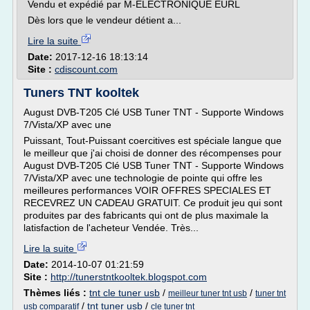
Vendu et expédié par M-ELECTRONIQUE EURL
Dès lors que le vendeur détient a...
Lire la suite
Date:
2017-12-16 18:13:14
Site :
cdiscount.com
Tuners TNT kooltek
August DVB-T205 Clé USB Tuner TNT - Supporte Windows
7/Vista/XP avec une
Puissant, Tout-Puissant coercitives est spéciale langue que
le meilleur que j'ai choisi de donner des récompenses pour
August DVB-T205 Clé USB Tuner TNT - Supporte Windows
7/Vista/XP avec une technologie de pointe qui offre les
meilleures performances VOIR OFFRES SPECIALES ET
RECEVREZ UN CADEAU GRATUIT. Ce produit jeu qui sont
produites par des fabricants qui ont de plus maximale la
latisfaction de l'acheteur Vendée. Très...
Lire la suite
Date:
2014-10-07 01:21:59
Site :
http://tunerstntkooltek.blogspot.com
Thèmes liés :
tnt cle tuner usb
/
/
meilleur tuner tnt usb
tuner tnt
/
tnt tuner usb
/
usb comparatif
cle tuner tnt