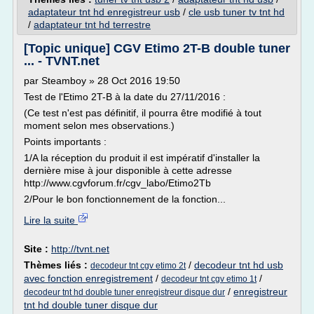
adaptateur tnt hd enregistreur usb
/
cle usb tuner tv tnt hd
/
adaptateur tnt hd terrestre
[Topic unique] CGV Etimo 2T-B double tuner
... - TVNT.net
par Steamboy » 28 Oct 2016 19:50
Test de l'Etimo 2T-B à la date du 27/11/2016 :
(Ce test n'est pas définitif, il pourra être modifié à tout
moment selon mes observations.)
Points importants :
1/A la réception du produit il est impératif d'installer la
dernière mise à jour disponible à cette adresse
http://www.cgvforum.fr/cgv_labo/Etimo2Tb
2/Pour le bon fonctionnement de la fonction...
Lire la suite
Site :
http://tvnt.net
Thèmes liés :
/
decodeur tnt hd usb
decodeur tnt cgv etimo 2t
avec fonction enregistrement
/
/
decodeur tnt cgv etimo 1t
/
enregistreur
decodeur tnt hd double tuner enregistreur disque dur
tnt hd double tuner disque dur