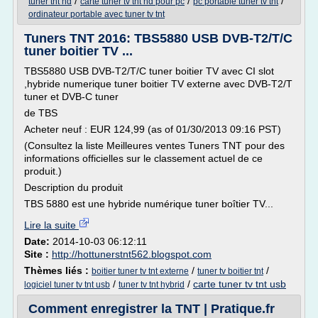
/
/
/
tuner tnt hd
carte tuner tv tnt hd pour pc
pc portable tuner tv tnt
ordinateur portable avec tuner tv tnt
Tuners TNT 2016: TBS5880 USB DVB-T2/T/C
tuner boitier TV ...
TBS5880 USB DVB-T2/T/C tuner boitier TV avec CI slot
,hybride numerique tuner boitier TV externe avec DVB-T2/T
tuner et DVB-C tuner
de TBS
Acheter neuf : EUR 124,99 (as of 01/30/2013 09:16 PST)
(Consultez la liste Meilleures ventes Tuners TNT pour des
informations officielles sur le classement actuel de ce
produit.)
Description du produit
TBS 5880 est une hybride numérique tuner boîtier TV...
Lire la suite
Date:
2014-10-03 06:12:11
Site :
http://hottunerstnt562.blogspot.com
Thèmes liés :
/
/
boitier tuner tv tnt externe
tuner tv boitier tnt
/
/
carte tuner tv tnt usb
logiciel tuner tv tnt usb
tuner tv tnt hybrid
Comment enregistrer la TNT | Pratique.fr