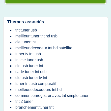
Thèmes associés
tnt tuner usb
meilleur tuner tnt hd usb
cle tuner tnt
meilleur decodeur tnt hd satellite
tuner tv tnt usb
tnt cle tuner usb
cle usb tuner tnt
carte tuner tnt usb
cle usb tuner tv tnt
tuner tnt usb comparatif
meilleurs decodeurs tnt hd
comment enregistrer avec tnt simple tuner
tnt 2 tuner
branchement tuner tnt