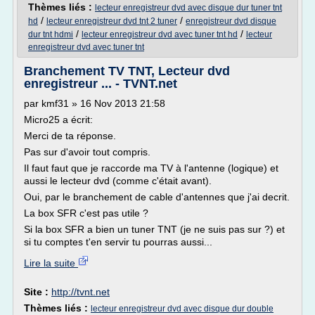
Thèmes liés :
lecteur enregistreur dvd avec disque dur tuner tnt
/
/
hd
lecteur enregistreur dvd tnt 2 tuner
enregistreur dvd disque
/
/
dur tnt hdmi
lecteur enregistreur dvd avec tuner tnt hd
lecteur
enregistreur dvd avec tuner tnt
Branchement TV TNT, Lecteur dvd
enregistreur ... - TVNT.net
par kmf31 » 16 Nov 2013 21:58
Micro25 a écrit:
Merci de ta réponse.
Pas sur d'avoir tout compris.
Il faut faut que je raccorde ma TV à l'antenne (logique) et
aussi le lecteur dvd (comme c'était avant).
Oui, par le branchement de cable d'antennes que j'ai decrit.
La box SFR c'est pas utile ?
Si la box SFR a bien un tuner TNT (je ne suis pas sur ?) et
si tu comptes t'en servir tu pourras aussi...
Lire la suite
Site :
http://tvnt.net
Thèmes liés :
lecteur enregistreur dvd avec disque dur double