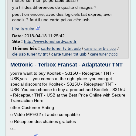
mettre sur mon pc portable aussi !
y a t il des differences de qualité d'images ?
peut t on encore, avec des logiciels fait expres, avoir
canal+ ? faut il une carte pci ou clée usb...
Lire la suite
Date:
2018-04-18 11:25:42
Site :
http://www.tomshardware.fr
Thèmes liés :
carte tuner tv tnt usb
/
/
carte tuner tv tnt pci
cle usb tuner tv tnt
/
carte tuner tnt usb
/
carte tuner tnt pci
Metronic - Terbox Fransat - Adaptateur TNT
you're want to buy Kooltek - S315U - Récepteur TNT -
USB,yes ..! you comes at the right place. you can get
special discount for Kooltek - S315U - Récepteur TNT -
USB .You can choose to buy a product and Kooltek - S315U
- Récepteur TNT - USB at the Best Price Online with Secure
Transaction Here...
other Customer Rating:
o Vidéo MPEG2 et audio compatible
o Réception des chaînes gratuites
o...